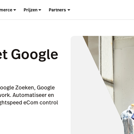
merce
Prijzen
Partners
et Google
 Google Zoeken, Google
work. Automatiseer en
Lightspeed eCom control