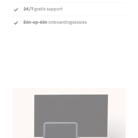
Stijlvolle en robuuste
hardware voor je
kassasysteem