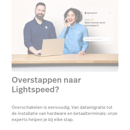
Overstappen naar
Lightspeed?
Overschakelen is eenvoudig. Van datamigratie tot
de installatie van hardware en betaalterminals: onze
experts helpen je bij elke stap.
24/7
gratis support
Eén-op-één
onboardingsessies
Een
toegewijde accountmanager
om al je vragen
te beantwoorden