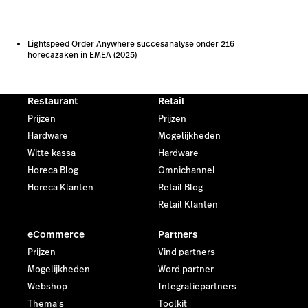
Witte kassa
Hardware
Horeca Blog
Omnichannel
Horeca Klanten
Retail Blog
Retail Klanten
eCommerce
Partners
Prijzen
Vind partners
Mogelijkheden
Word partner
Webshop
Integratiepartners
Thema's
Toolkit
Apps
Klantvoordeel
eCommerce Klanten
Resources
Lightspeed
Blog
Over ons
Klanten
Nieuws
Gratis Horeca tools
Contact
Gratis Retail tools
Vacatures