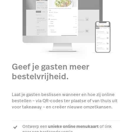
Geef je gasten meer
bestelvrijheid.
Laat je gasten beslissen wanneer en hoe zij online
bestellen – via QR-codes ter plaatse of van thuis uit
voor takeaway – en creëer nieuwe omzetkansen.
Ontwerp een
unieke online menukaart
of link
naar een bestaande versie
Maak
QR-codes aan per tafel
voor bestellingen ter
plaatse
Ontvang
al je online bestellingen
– voor takeaway
als ter plaatse –
automatisch in je kassasysteem
Laat gasten zelf eenvoudig hun
bestellingen
betalen via hun smartphone
+8%