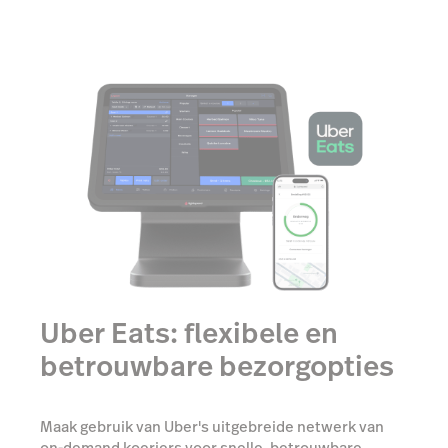
Uber Eats: flexibele en
betrouwbare bezorgopties
Maak gebruik van Uber's uitgebreide netwerk van
on-demand koeriers voor snelle, betrouwbare
bezorging op grote schaal en vergroot de
zichtbaarheid van je zaak en merk op het populaire
platform van Uber Eats.
Vermijd de kosten en het gedoe
van het beheren
van een eigen bezorgdienst
Geef je restaurant een boost en
bereik meer