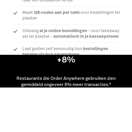
Praat met een expert
Restaurants die Order Anywhere gebruiken zien
gemiddeld ongeveer 8% meer transacties.*