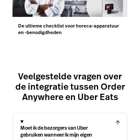
Veelgestelde vragen over
de integratie tussen Order
Anywhere en Uber Eats
Moet ik de bezorgers van Uber
gebruiken wanneer ik mijn eigen
bezorgers heb?
Neen, met Order Anywere kies je zelf
wanneer, waar en hoe je de
bezorgdienst van jouw horecazaak
regelt. Je bent niet verplicht om het
bezorgnetwerk van Uber te gebruiken
en je kunt zonder problemen je eigen