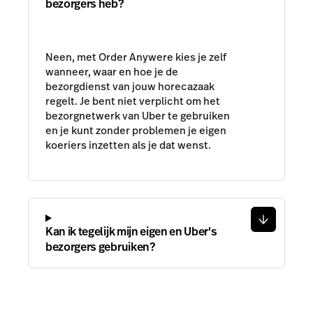
koeriers inzetten als je dat wenst.
Kan ik tegelijk mijn eigen en Uber's
bezorgers gebruiken?
Lightspeed Order Anywhere succesanalyse onder 216
horecazaken in EMEA (2025)
Restaurant
Retail
Prijzen
Prijzen
Hardware
Mogelijkheden