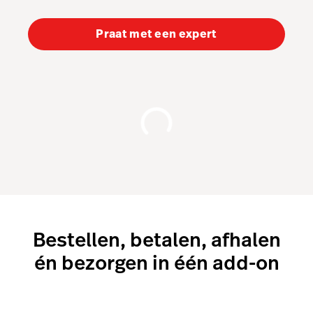
Order Anywhere
Pulse app
Praat met een expert
Reservations
Tasks
Bestellen, betalen, afhalen
én bezorgen in één add-on
Tempo
GKS 2.0
Benchmarks & Trends
Hardware
Integraties
Bezorging op aanvraag
Multi-locatie
Prijzen
Klanten