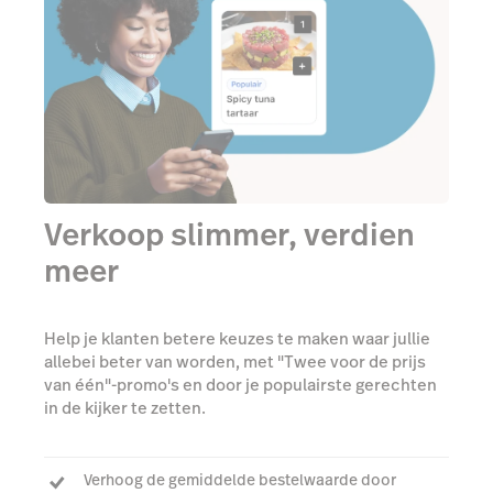
Verkoop slimmer, verdien
meer
Help je klanten betere keuzes te maken waar jullie
allebei beter van worden, met "Twee voor de prijs
van één"-promo's en door je populairste gerechten
in de kijker te zetten.
Verhoog de gemiddelde bestelwaarde door
klanten aan te moedigen meer bestellingen toe te
voegen
Boost je omzet met gerichte promoties en slimme
menu-item aanbevelingen
Verbeter de klantervaring door speciale
aanbiedingen en topproducten extra aandacht te
geven