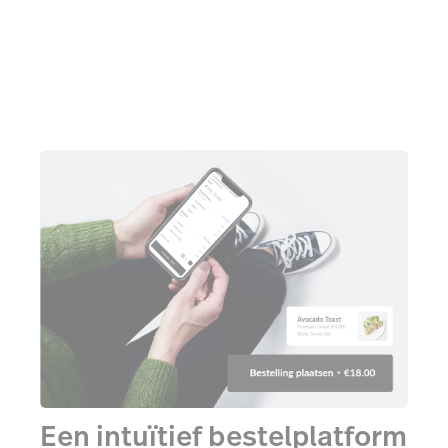
Een intuïtief bestelplatform
dat aansluit op jouw manier
van werken.
Order Anywhere integreert naadloos met
Lightspeed Restaurant
en geeft je een groter
bereik, meer bestelvrijheid voor gasten, en meer
omzet – zonder dat jij of je personeel daar iets voor
hoeft te doen.