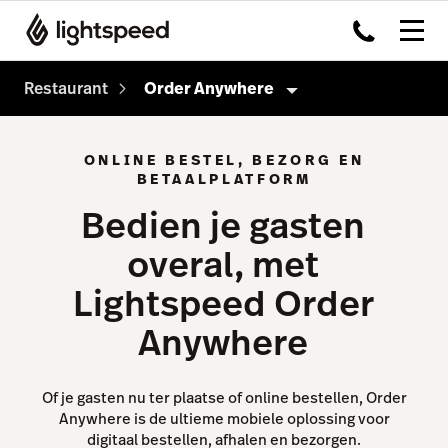
Restaurant
Order Anywhere
Producten
ONLINE BESTEL, BEZORG EN
BETAALPLATFORM
Kassasysteem
Bedien je gasten
Payments
overal, met
Kitchen Dislpay System
Lightspeed Order
Tableside
Anywhere
Capital
Advanced Insights
Of je gasten nu ter plaatse of online bestellen, Order
Inventory
Anywhere is de ultieme mobiele oplossing voor
digitaal bestellen, afhalen en bezorgen.