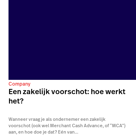
Company
Een zakelijk voorschot: hoe werkt
het?
Wanneer vraag je als ondernemer een zakelijk
voorschot (ook wel Merchant Cash Advance, of “MCA”)
aan, en hoe doe je dat? Eén van...