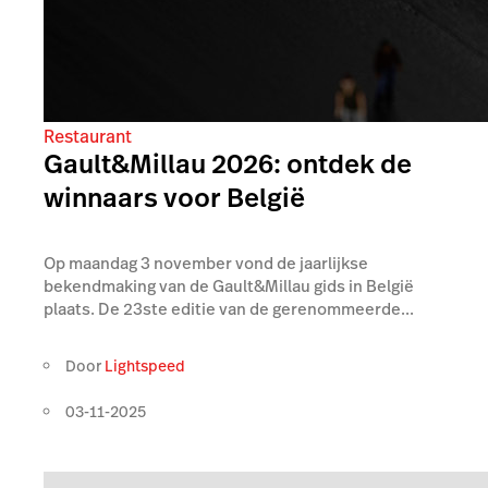
Restaurant
Gault&Millau 2026: ontdek de
winnaars voor België
Op maandag 3 november vond de jaarlijkse
bekendmaking van de Gault&Millau gids in België
plaats. De 23ste editie van de gerenommeerde...
Door
Lightspeed
03-11-2025