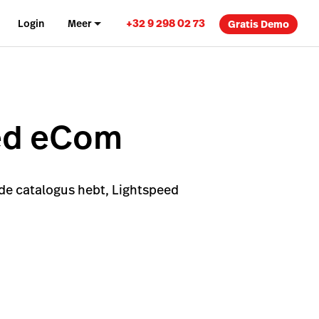
+32 9 298 02 73
Login
Meer
Gratis Demo
eed eCom
de catalogus hebt, Lightspeed