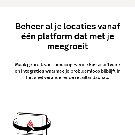
Bekijk de video en ontdek hoe makkelijk succesvol
ondernemen kan zijn met Lightspeed – van soepele
workflows en automatisering tot waardevolle
Beheer al je locaties vanaf
inzichten voor je volgende stap.
één platform dat met je
meegroeit
Maak gebruik van toonaangevende kassasoftware
en integraties waarmee je probleemloos bijblijft in
het snel veranderende retaillandschap.