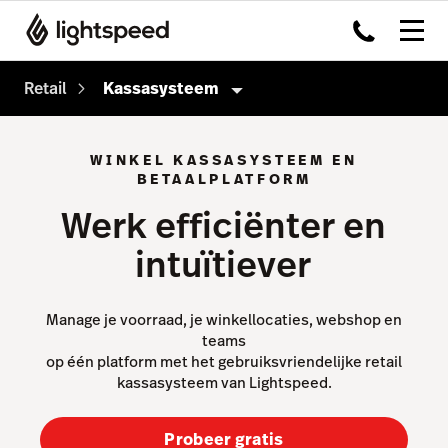
Retail
Kassasysteem
Retail
WINKEL KASSASYSTEEM EN
BETAALPLATFORM
Producten
Werk efficiënter en
Kassasysteem
intuïtiever
Omnichannel
Payments
Manage je voorraad, je winkellocaties, webshop en
Capital
teams
op één platform met het gebruiksvriendelijke retail
Inventory
kassasysteem van Lightspeed.
Insights
Probeer gratis