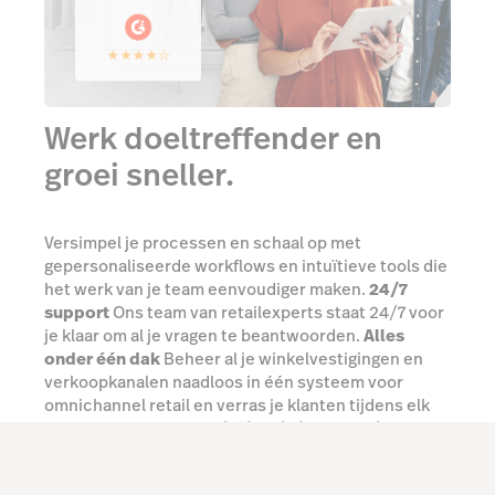
Werk doeltreffender en
groei sneller.
Versimpel je processen en schaal op met
gepersonaliseerde workflows en intuïtieve tools die
het werk van je team eenvoudiger maken.
24/7
support
Ons team van retailexperts staat 24/7 voor
je klaar om al je vragen te beantwoorden.
Alles
onder één dak
Beheer al je winkelvestigingen en
verkoopkanalen naadloos in één systeem voor
omnichannel retail en verras je klanten tijdens elk
contactmoment.
Meer inzicht in je prestaties
Raadpleeg overal de prestaties van je verkopen,
individuele producten en je team in real-time met