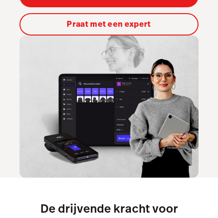
Accounting
Marketing & Loyalty
Praat met een expert
AI Showroom
Scanner
Service Orders
Hardware
Integraties
Multi-locatie
Prijzen
De drijvende kracht voor