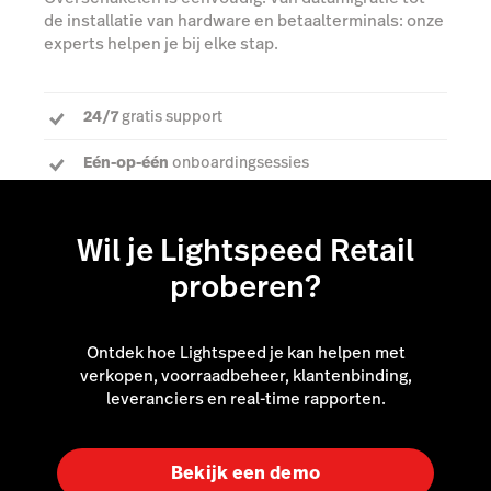
de installatie van hardware en betaalterminals: onze
experts helpen je bij elke stap.
24/7
gratis support
Eén-op-één
onboardingsessies
Een
toegewijde accountmanager
om al je vragen
te beantwoorden
Wil je Lightspeed Retail
proberen?
Ontdek hoe Lightspeed je kan helpen met
verkopen, voorraadbeheer, klantenbinding,
leveranciers en real-time rapporten.
Bekijk een demo