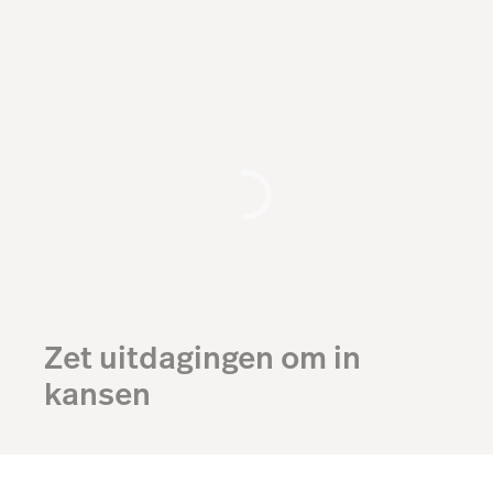
Zet uitdagingen om in
kansen
Bekijk de video en ontdek hoe makkelijk succesvol
ondernemen kan zijn met Lightspeed – van soepele