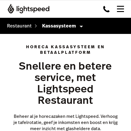
Restaurant
Kassasysteem
Producten
HORECA KASSASYSTEEM EN
BETAALPLATFORM
Kassasysteem
Snellere en betere
Payments
service, met
Kitchen Dislpay System
Lightspeed
Tableside
Restaurant
Capital
Advanced Insights
Beheer al je horecazaken met Lightspeed. Verhoog
Inventory
je tafelrotatie, geef je inkomsten een boost en krijg
meer inzicht met glasheldere data.