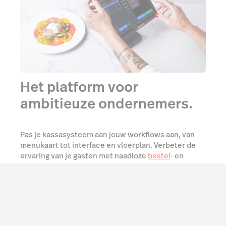
Het platform voor
ambitieuze ondernemers.
Pas je kassasysteem aan jouw workflows aan, van
menukaart tot interface en vloerplan. Verbeter de
ervaring van je gasten met naadloze
bestel
- en
betaalopties
, datagedreven menu-aanbevelingen,
en maak van elke gast een VIP. Haal inzicht uit elke
transactie en
zet bruikbare data
in om je zaak te
optimaliseren en je volgende stappen te bepalen.