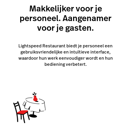
workflows en automatisering tot waardevolle
Makkelijker voor je
inzichten voor je volgende stap.
personeel. Aangenamer
voor je gasten.
Lightspeed Restaurant biedt je personeel een
gebruiksvriendelijke en intuïtieve interface,
waardoor hun werk eenvoudiger wordt en hun
bediening verbetert.