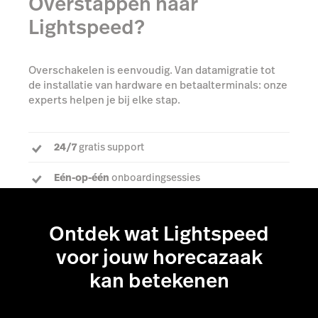
Overstappen naar
Lightspeed?
Overschakelen is eenvoudig. Van datamigratie tot
de installatie van hardware en betaalterminals: onze
experts helpen je bij elke stap.
24/7
gratis support
Eén-op-één
onboardingsessies
Een
toegewijde accountmanager
om al je vragen
te beantwoorden
Ontdek wat Lightspeed
voor jouw horecazaak
kan betekenen