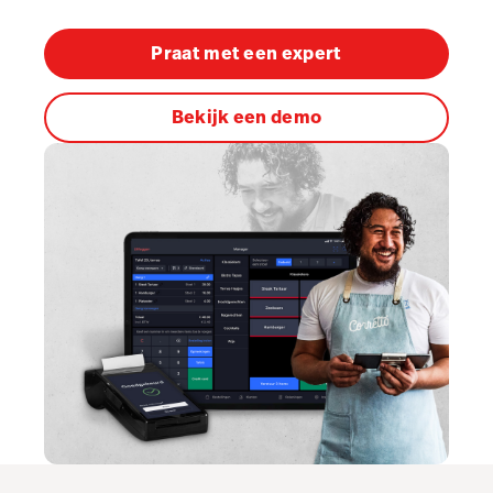
Order Anywhere
Pulse app
Praat met een expert
Reservations
Bekijk een demo
Tasks
Tempo
GKS 2.0
Benchmarks & Trends
Hardware
Integraties
Multi-locatie
Prijzen
Klanten