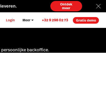
Ontdek
leveren.
meer
+32 9 298 02 73
Login
Meer
Gratis demo
w persoonlijke backoffice.