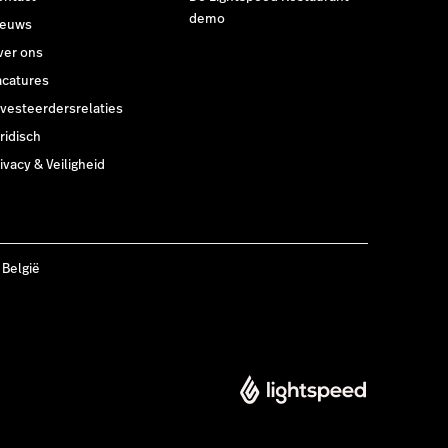
demo
ieuws
ver ons
acatures
nvesteerdersrelaties
ridisch
ivacy & Veiligheid
 België