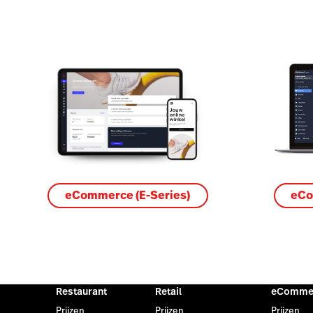
eCo
eCommerce (E-Series)
Restaurant
Retail
eComme
Prijzen
Prijzen
Prijzen