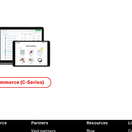
mmerce (C-Series)
rce
Partners
Resources
L
Vind partners
Blog
C