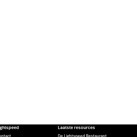
ightspeed
Laatste resources
ontact
De Lightspeed Restaurant