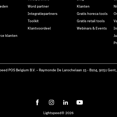
heden
Word partner
Klanten
N
Integratiepartners
Gratis horeca tools
O
Toolkit
Gratis retail tools
V
Klantvoordeel
Webinars & Events
I
e klanten
Ju
Pr
peed POS Belgium B.V. – Raymonde De Larochelaan 15 - B104, 9051 Gent,
Lightspeed® 2026