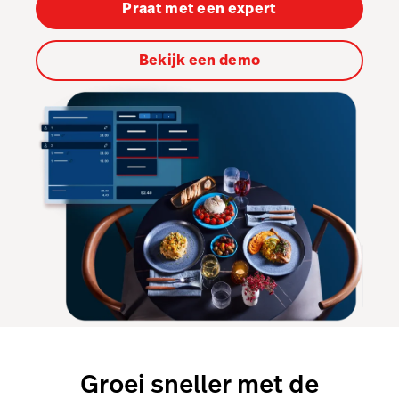
Praat met een expert
Pulse app
Bekijk een demo
Reservations
Tasks
Tempo
GKS 2.0
Benchmarks & Trends
Groei sneller met de