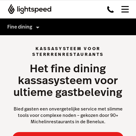
Fine dining
Fine dining
KASSASYSTEEM VOOR
Hardware
Kassasysteem
STERRRENRESTAURANTS
Het fine dining
Integraties
Payments
kassasysteem voor
Multi-locatie
Kitchen Dislpay System
ultieme gastbeleving
Prijzen
Tableside
Klanten
Capital
Bied gasten een onvergetelijke service met slimme
Advanced Insights
tools voor complexe noden – gekozen door 90+
Geen fine dining zaak?
Michelinrestaurants in de Benelux.
Inventory
Order Anywhere