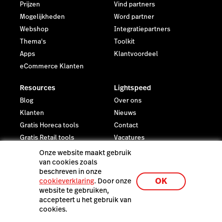
Prijzen
Vind partners
Mogelijkheden
Word partner
Webshop
Integratiepartners
Thema's
Toolkit
Apps
Klantvoordeel
eCommerce Klanten
Resources
Lightspeed
Blog
Over ons
Klanten
Nieuws
Gratis Horeca tools
Contact
Gratis Retail tools
Vacatures
Webinars & Events
Investeerdersrelaties
Onze website maakt gebruik
van cookies zoals
Juridisch
beschreven in onze
Privacy & Veiligheid
OK
cookieverklaring
. Door onze
website te gebruiken,
Laatste resources
accepteert u het gebruik van
cookies.
De Lightspeed Restaurant
demo