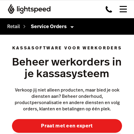
Retail
Service Orders
Retail
KASSASOFTWARE VOOR WERKORDERS
Producten
Beheer werkorders in
Kassasysteem
je kassasysteem
Omnichannel
Payments
Verkoop jij niet alleen producten, maar bied je ook
diensten aan? Beheer onderhoud,
Capital
productpersonalisatie en andere diensten en volg
orders, klanten en betalingen op één plek.
Inventory
Insights
Praat met een expert