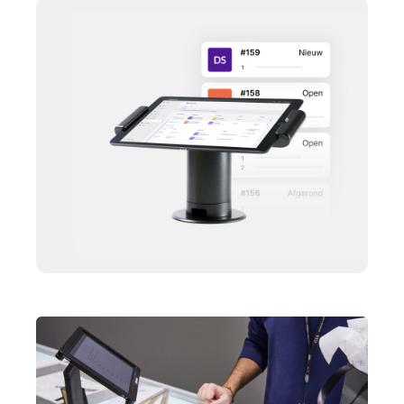
Accounting
Marketing & Loyalty
AI Showroom
Scanner
Service Orders
Hardware
Integraties
Multi-locatie
Prijzen