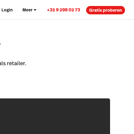
+32 9 298 02 73
Login
Meer
Gratis proberen
s
ls retailer.