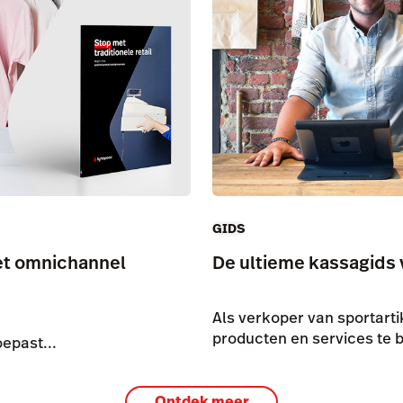
GIDS
met omnichannel
De ultieme kassagids 
Als verkoper van sportarti
producten en services te 
epast...
Ontdek meer