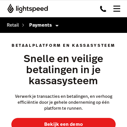
Retail
Payments
Retail
BETAALPLATFORM EN KASSASYSTEEM
Producten
Snelle en veilige
Kassasysteem
betalingen in je
Omnichannel
kassasysteem
Payments
Capital
Verwerk je transacties en betalingen, en verhoog
efficiëntie door je gehele onderneming op één
Inventory
platform te runnen.
Insights
Bekijk een demo