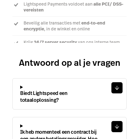
Lightspeed Payments voldoet aan
alle PCI/ DSS-
vereisten
Beveilig alle transacties met
end-to-end
encryptie
, in de winkel en online
Krijg
24/7 server security
van ons interne team
Antwoord op al je vragen
Praat met een expert
Biedt Lightspeed een
totaaloplossing?
Ik heb momenteel een contract bij
een andere betalingsprovider. Hoe