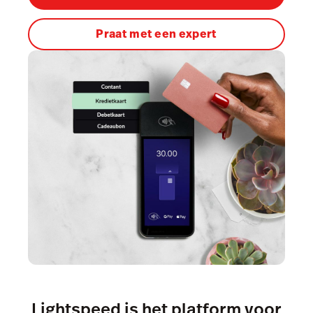
Accounting
Marketing & Loyalty
Praat met een expert
AI Showroom
Scanner
Service Orders
Hardware
Integraties
Multi-locatie
Prijzen
Lightspeed is het platform voor