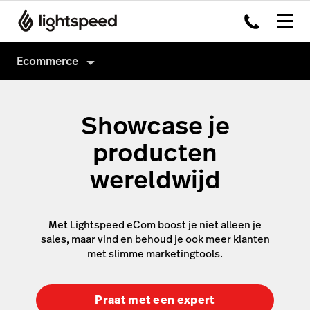
Ecommerce
eCommerce
Showcase je
Verkopen
producten
Marketing
Webshop starten
wereldwijd
Bestaande website
E-mailmarketing
Apps & integraties
Google ads
Met Lightspeed eCom boost je niet alleen je
Betaalmethodes
Meta ads
sales, maar vind en behoud je ook meer klanten
met slimme marketingtools.
Google
Prijzen
Beheer
Instagram
Praat met een expert
Prijzen
Facebook
Producten en voorraad