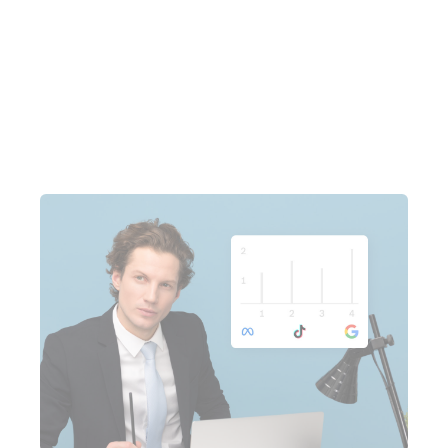
winkelwagentjes' terug te halen werkt heel
goed voor klanten. Deze functie is puur goud.
”
Mark Norman, eigenaar van JustSaiyan Gear