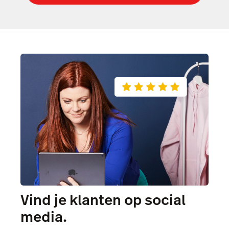
Prijzen
Verzending
BTW-tarieven
Vind je klanten op social
media.