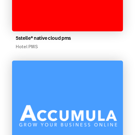
5stelle* native cloud pms
Hotel PMS