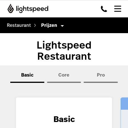
Restaurant
Prijzen
Producten
Lightspeed
Hardware
Kassasysteem
Restaurant
Integraties
Payments
Multi-locatie
Kitchen Dislpay System
Basic
Core
Pro
Prijzen
Tableside
Klanten
Capital
Advanced Insights
Basic
Inventory