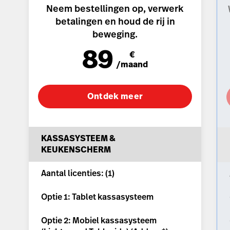
Order Anywhere
Neem bestellingen op, verwerk
betalingen en houd de rij in
Pulse app
beweging.
Reservations
89
€
Tasks
/maand
Tempo
Ontdek meer
GKS 2.0
Benchmarks & Trends
KASSASYSTEEM &
KEUKENSCHERM
Aantal licenties: (
1
)
Optie 1: Tablet kassasysteem
Optie 2: Mobiel kassasysteem