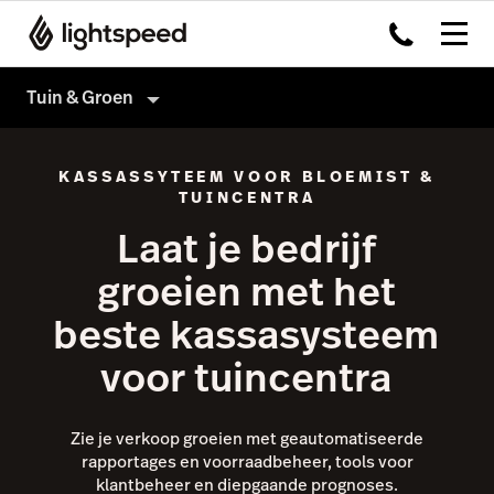
Tuin & Groen
Tuin & Groen
KASSASSYTEEM VOOR BLOEMIST &
Producten
TUINCENTRA
Laat je bedrijf
Hardware
Kassasysteem
groeien met het
Integraties
Omnichannel
beste kassasysteem
Multi-locatie
Payments
voor tuincentra
Prijzen
Capital
Inventory
Zie je verkoop groeien met geautomatiseerde
Geen tuin- of groenzaak?
Insights
rapportages en voorraadbeheer, tools voor
klantbeheer en diepgaande prognoses.
Accounting