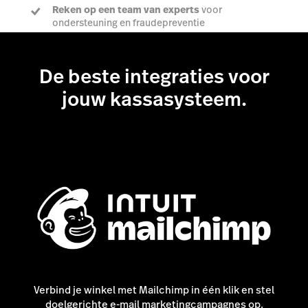
Reken op een team van experts
voor
ondersteuning en fraudepreventie
De beste integraties voor
Ontdek alles over betalingen
jouw kassasysteem.
Verbind je winkel met Mailchimp in één klik en stel
doelgerichte e-mail marketingcampagnes op.