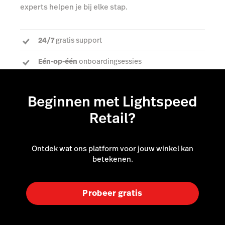
experts helpen je bij elke stap.
24/7
gratis support
Eén-op-één
onboardingsessies
Een
toegewijde accountmanager
om al je vragen
te beantwoorden
Beginnen met Lightspeed
Retail?
Ontdek wat ons platform voor jouw winkel kan
betekenen.
Probeer gratis