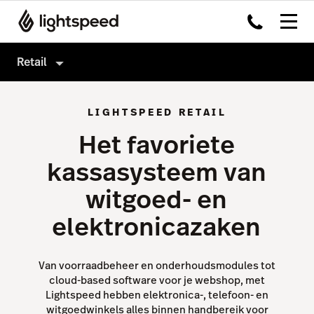
Retail
Retail
LIGHTSPEED RETAIL
Producten
Het favoriete
Hardware
Kassasysteem
kassasysteem van
Integraties
Omnichannel
witgoed- en
Multi-locatie
Payments
elektronicazaken
Prijzen
Capital
Inventory
Van voorraadbeheer en onderhoudsmodules tot
cloud-based software voor je webshop, met
Insights
Lightspeed hebben elektronica-, telefoon- en
witgoedwinkels alles binnen handbereik voor
Accounting