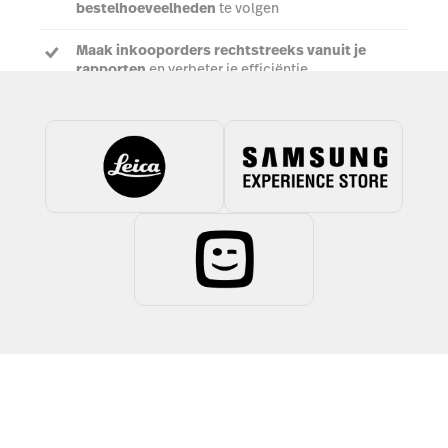
bestelhoeveelheden
te volgen
Maak inkooporders rechtstreeks vanuit je
rapporten
en verbeter je efficiëntie
Meer over Insights