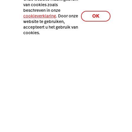
Privacy & Veiligheid
van cookies zoals
beschreven in onze
Laatste resources
OK
cookieverklaring
. Door onze
De Lightspeed Restaurant
website te gebruiken,
demo
accepteert u het gebruik van
cookies.
Lightspeed POS Belgium B.V. – Raymonde De Larochelaan
15 - B104, 9051 Gent, België