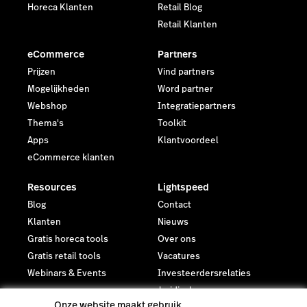
Horeca Klanten
Retail Blog
Retail Klanten
eCommerce
Partners
Prijzen
Vind partners
Mogelijkheden
Word partner
Webshop
Integratiepartners
Thema's
Toolkit
Apps
Klantvoordeel
eCommerce klanten
Resources
Lightspeed
Blog
Contact
Klanten
Nieuws
Gratis horeca tools
Over ons
Gratis retail tools
Vacatures
Webinars & Events
Investeerdersrelaties
Juridisch
Onze website maakt gebruik