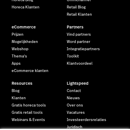
Horeca Blog
Omnichannel
Horeca Klanten
Retail Blog
Retail Klanten
eCommerce
Partners
Prijzen
Vind partners
Mogelijkheden
Word partner
Webshop
Integratiepartners
Thema's
Toolkit
Apps
Klantvoordeel
eCommerce klanten
Resources
Lightspeed
Blog
Contact
Klanten
Nieuws
Gratis horeca tools
Over ons
Gratis retail tools
Vacatures
Webinars & Events
Investeerdersrelaties
Juridisch