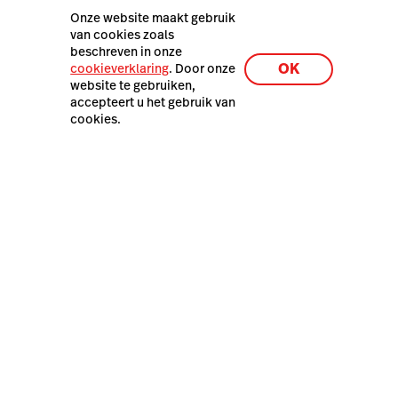
Privacy & Veiligheid
Onze website maakt gebruik
van cookies zoals
Laatste resources
beschreven in onze
OK
cookieverklaring
. Door onze
De Lightspeed Restaurant
website te gebruiken,
demo
accepteert u het gebruik van
cookies.
Lightspeed POS Belgium B.V. – Raymonde De Larochelaan
15 - B104, 9051 Gent, België