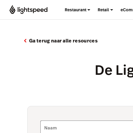
Restaurant
Retail
eCom
Ga terug naar alle resources
De Li
Naam