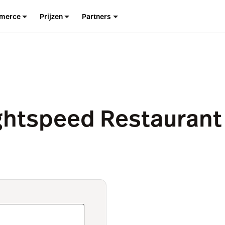
merce
Prijzen
Partners
ghtspeed Restauran