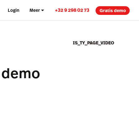
+32 9 298 02 73
Login
Meer
Gratis demo
IS_TY_PAGE_VIDEO
t demo