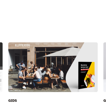
GIDS
G