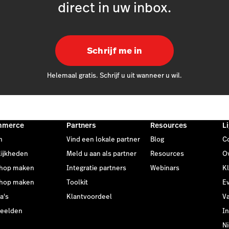
direct in uw inbox.
Schrijf me in
Helemaal gratis. Schrijf u uit wanneer u wil.
mmerce
Partners
Resources
L
n
Vind een lokale partner
Blog
C
ijkheden
Meld u aan als partner
Resources
O
hop maken
Integratie partners
Webinars
K
hop maken
Toolkit
E
a's
Klantvoordeel
V
beelden
In
N