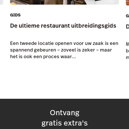
GIDS
G
De ultieme restaurant uitbreidingsgids
D
Een tweede locatie openen voor uw zaak is een
M
spannend gebeuren – zoveel is zeker – maar
b
het is ook een proces waar...
m
Ontvang
gratis extra's