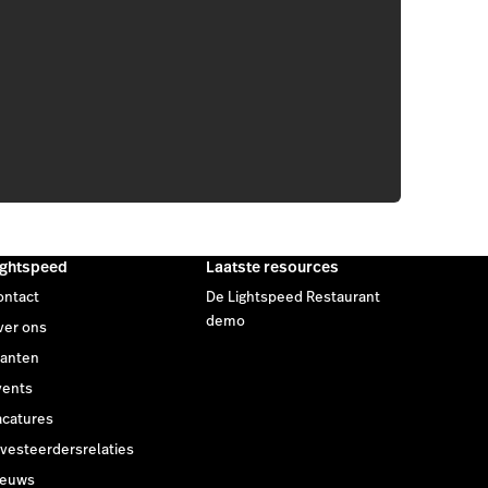
ightspeed
Laatste resources
ontact
De Lightspeed Restaurant
demo
ver ons
lanten
vents
acatures
vesteerdersrelaties
ieuws