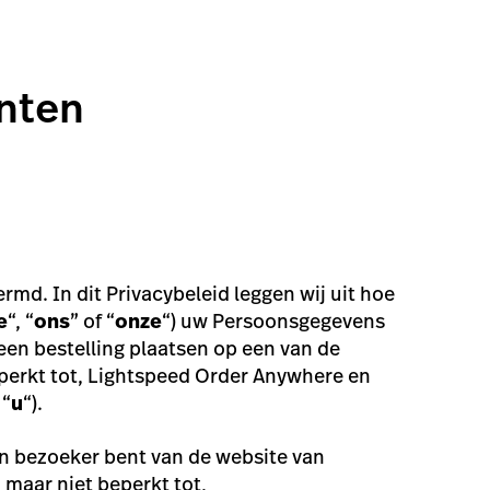
nten
md. In dit Privacybeleid leggen wij uit hoe
e
“, “
ons
” of “
onze
“) uw Persoonsgegevens
en bestelling plaatsen op een van de
eperkt tot, Lightspeed Order Anywhere en
 “
u
“).
en bezoeker bent van de website van
maar niet beperkt tot,