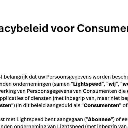
vacybeleid voor Consume
st belangrijk dat uw Persoonsgegevens worden bescher
onden ondernemingen (samen “
Lightspeed
“, “
wij
“, “
w
rwerking van Persoonsgegevens van Consumenten die e
plicaties of diensten (met inbegrip van, maar niet b
sten
“) (in dit beleid aangeduid als “
Consumenten
” of
t met Lightspeed bent aangegaan (“
Abonnee
“) of e
nden onderneming van Lightspeed (met inbegrip van, 