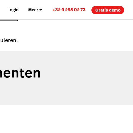
+32 9 298 02 73
Login
Meer
Gratis demo
nuleren.
menten