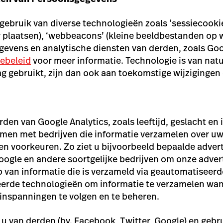
gebruik van diverse technologieën zoals ‘sessiecookie
laatsen), ‘webbeacons’ (kleine beeldbestanden op w
gevens en analytische diensten van derden, zoals Goog
ebeleid
voor meer informatie.
Technologie is van nat
g gebruikt, zijn dan ook aan toekomstige wijzigingen
en van Google Analytics, zoals leeftijd, geslacht en
amen met bedrijven die informatie verzamelen over uw
 en voorkeuren. Zo ziet u bijvoorbeeld bepaalde adver
le en andere soortgelijke bedrijven om onze adverte
ip van informatie die is verzameld via geautomatisee
rde technologieën om informatie te verzamelen wanne
inspanningen te volgen en te beheren.
 van derden (bv. Facebook, Twitter, Google) en gebrui