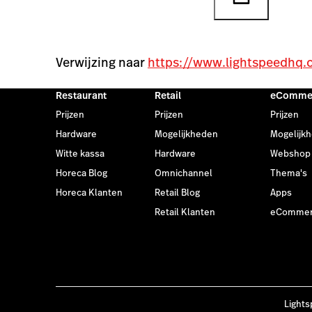
Verwijzing naar
https://www.lightspeedhq.
Restaurant
Retail
eComme
Prijzen
Prijzen
Prijzen
Hardware
Mogelijkheden
Mogelijk
Witte kassa
Hardware
Webshop
Horeca Blog
Omnichannel
Thema's
Horeca Klanten
Retail Blog
Apps
Retail Klanten
eCommerc
Lights