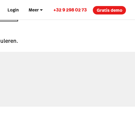
+32 9 298 02 73
Login
Meer
Gratis demo
nuleren.