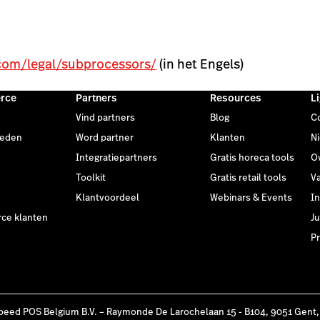
com/legal/subprocessors/
(in het Engels)
rce
Partners
Resources
L
Vind partners
Blog
C
heden
Word partner
Klanten
N
Integratiepartners
Gratis horeca tools
O
Toolkit
Gratis retail tools
V
Klantvoordeel
Webinars & Events
I
e klanten
Ju
Pr
peed POS Belgium B.V. – Raymonde De Larochelaan 15 - B104, 9051 Gent,