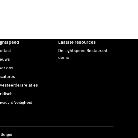
ightspeed
Laatste resources
ontact
De Lightspeed Restaurant
demo
ieuws
ver ons
acatures
nvesteerdersrelaties
ridisch
ivacy & Veiligheid
 België