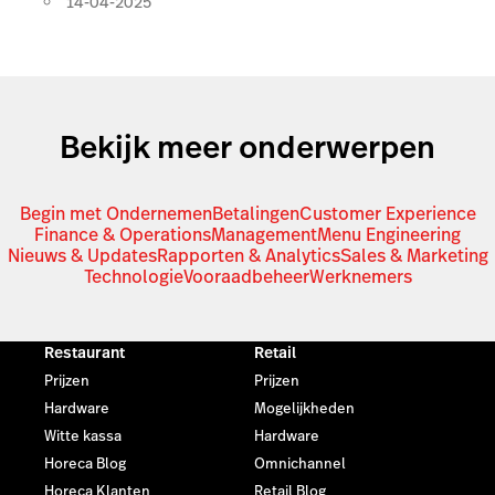
14-04-2025
Bekijk meer onderwerpen
Begin met Ondernemen
Betalingen
Customer Experience
Finance & Operations
Management
Menu Engineering
Nieuws & Updates
Rapporten & Analytics
Sales & Marketing
Technologie
Vooraadbeheer
Werknemers
Restaurant
Retail
Prijzen
Prijzen
Hardware
Mogelijkheden
Witte kassa
Hardware
Horeca Blog
Omnichannel
Horeca Klanten
Retail Blog