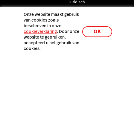
Juridisch
Privacy & Veiligheid
Onze website maakt gebruik
van cookies zoals
Laatste resources
beschreven in onze
De Lightspeed Restaurant
OK
cookieverklaring
. Door onze
demo
website te gebruiken,
accepteert u het gebruik van
cookies.
Lightspeed POS Belgium B.V. – Raymonde De Larochelaan
15 - B104, 9051 Gent, België