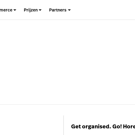
merce
Prijzen
Partners
Get organised. Go! Hor