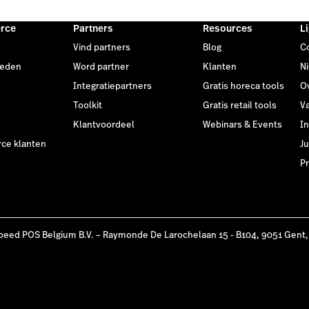
rce
Partners
Resources
L
Vind partners
Blog
C
heden
Word partner
Klanten
N
Integratiepartners
Gratis horeca tools
O
Toolkit
Gratis retail tools
V
Klantvoordeel
Webinars & Events
I
e klanten
Ju
Pr
peed POS Belgium B.V. – Raymonde De Larochelaan 15 - B104, 9051 Gent,