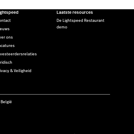
ightspeed
Laatste resources
ontact
De Lightspeed Restaurant
demo
ieuws
ver ons
acatures
nvesteerdersrelaties
ridisch
ivacy & Veiligheid
 België