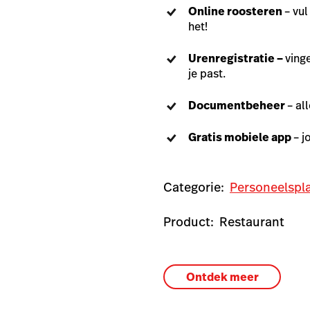
Online roosteren
– vul
het!
Urenregistratie –
vinge
je past.
Documentbeheer
– al
Gratis mobiele app
– j
Categorie:
Personeelspl
Product:
Restaurant
Ontdek meer