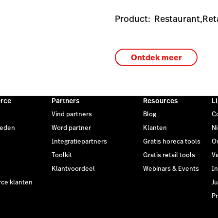
Product:
Restaurant,
Ret
Ontdek meer
rce
Partners
Resources
L
Vind partners
Blog
C
heden
Word partner
Klanten
N
Integratiepartners
Gratis horeca tools
O
Toolkit
Gratis retail tools
V
Klantvoordeel
Webinars & Events
I
e klanten
Ju
Pr