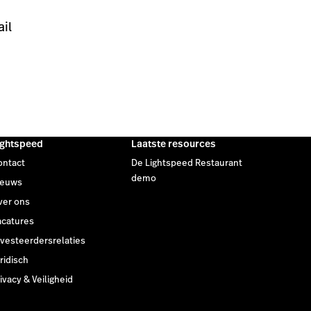
ail
ightspeed
Laatste resources
ontact
De Lightspeed Restaurant
demo
ieuws
ver ons
acatures
nvesteerdersrelaties
ridisch
ivacy & Veiligheid