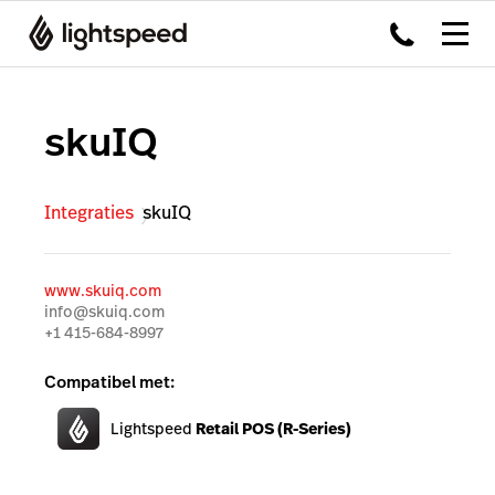
skuIQ
Integraties
skuIQ
www.skuiq.com
info@skuiq.com
+1 415-684-8997
Compatibel met:
Lightspeed
Retail POS (R-Series)