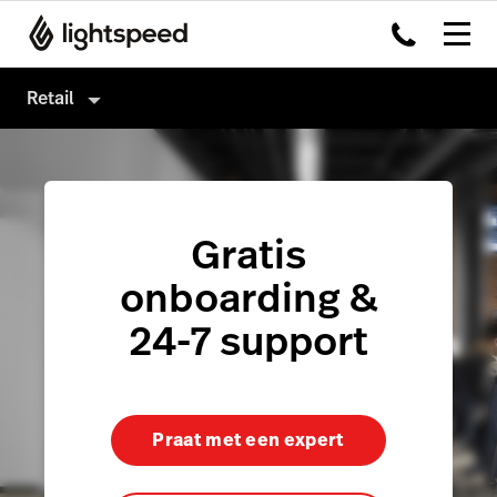
Retail
Retail
Producten
Hardware
Kassasysteem
Gratis
Integraties
Omnichannel
onboarding &
Multi-locatie
Payments
24-7 support
Prijzen
Capital
Inventory
Praat met een expert
Insights
Accounting