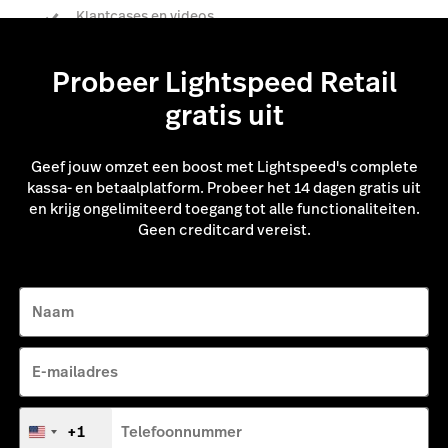
Klantcases en videos
Probeer Lightspeed Retail
Praat met een expert
gratis uit
Geef jouw omzet een boost met Lightspeed's complete
kassa- en betaalplatform. Probeer het 14 dagen gratis uit
en krijg ongelimiteerd toegang tot alle functionaliteiten.
Geen creditcard vereist.
Naam
E-mailadres
+1
Telefoonnummer
Verenigde