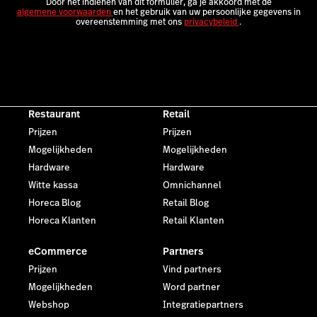
Door het indienen van dit formulier, ga je akkoord met de
algemene voorwaarden
en het gebruik van uw persoonlijke gegevens in
overeenstemming met ons
privacybeleid
.
Restaurant
Retail
Prijzen
Prijzen
Mogelijkheden
Mogelijkheden
Hardware
Hardware
Witte kassa
Omnichannel
Horeca Blog
Retail Blog
Horeca Klanten
Retail Klanten
eCommerce
Partners
Prijzen
Vind partners
Mogelijkheden
Word partner
Webshop
Integratiepartners