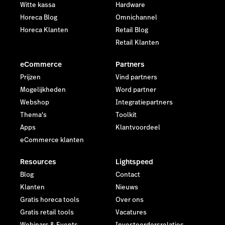
Witte kassa
Hardware
Horeca Blog
Omnichannel
Horeca Klanten
Retail Blog
Retail Klanten
eCommerce
Partners
Prijzen
Vind partners
Mogelijkheden
Word partner
Webshop
Integratiepartners
Thema's
Toolkit
Apps
Klantvoordeel
eCommerce klanten
Resources
Lightspeed
Blog
Contact
Klanten
Nieuws
Gratis horeca tools
Over ons
Gratis retail tools
Vacatures
Webinars & Events
Investeerdersrelaties