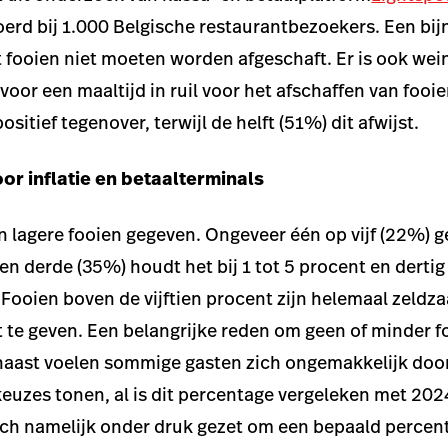
oerd bij 1.000 Belgische restaurantbezoekers. Een bij
at fooien niet moeten worden afgeschaft. Er is ook we
oor een maaltijd in ruil voor het afschaffen van fooie
sitief tegenover, terwijl de helft (51%) dit afwijst.
or inflatie en betaalterminals
 lagere fooien gegeven. Ongeveer één op vijf (22%) ge
en derde (35%) houdt het bij 1 tot 5 procent en dertig
 Fooien boven de vijftien procent zijn helemaal zeldza
t te geven. Een belangrijke reden om geen of minder fo
rnaast voelen sommige gasten zich ongemakkelijk doo
keuzes tonen, al is dit percentage vergeleken met 20
ich namelijk onder druk gezet om een bepaald percent