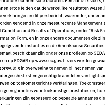
aaronder economische factoren. Een aantal risico’s,
nen ertoe leiden dat de werkelijke resultaten wezenli
 verklaringen in dit persbericht, waaronder, onder a
 worden genoemd in onze meest recente Management’
al Condition and Results of Operations, onder “Risk F
rmation Form, en in onze andere documenten die zijn
egelgevende instanties en de Amerikaanse Securitie
lemaal beschikbaar zijn onder onze profielen op SED
 en op EDGAR op www.sec.gov. Lezers worden gewa
zorgvuldig in overweging te nemen bij het nemen van
ondergeschikte stemgerechtigde aandelen van Lightsp
ouwen op toekomstgerichte verklaringen. Toekomstger
zijn geen garanties voor toekomstige prestaties en, ho
rklaringen zijn gebaseerd op bepaalde aannames die 