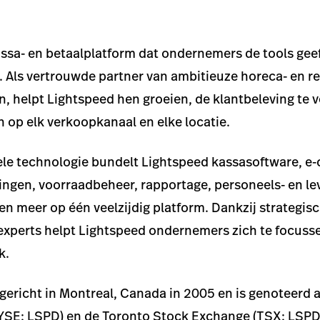
assa- en betaalplatform dat ondernemers de tools gee
 Als vertrouwde partner van ambitieuze horeca- en r
, helpt Lightspeed hen groeien, de klantbeleving te 
n op elk verkoopkanaal en elke locatie.
bele technologie bundelt Lightspeed kassasoftware, 
ingen, voorraadbeheer, rapportage, personeels- en le
 en meer op één veelzijdig platform. Dankzij strategis
experts helpt Lightspeed ondernemers zich te focuss
k.
ericht in Montreal, Canada in 2005 en is genoteerd 
SE: LSPD) en de Toronto Stock Exchange (TSX: LSPD)