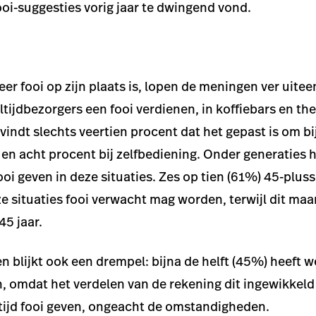
ooi-suggesties vorig jaar te dwingend vond.
er fooi op zijn plaats is, lopen de meningen ver uite
tijdbezorgers een fooi verdienen, in koffiebars en th
vindt slechts veertien procent dat het gepast is om bi
 en acht procent bij zelfbediening. Onder generaties h
oi geven in deze situaties. Zes op tien (61%) 45-plusse
 situaties fooi verwacht mag worden, terwijl dit maar
5 jaar.
n blijkt ook een drempel: bijna de helft (45%) heeft 
, omdat het verdelen van de rekening dit ingewikkeld
altijd fooi geven, ongeacht de omstandigheden.