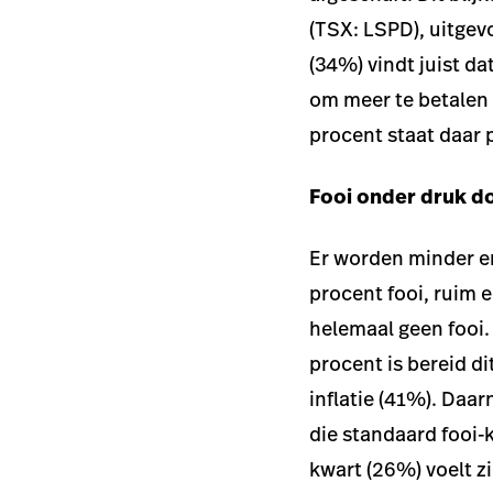
(TSX: LSPD), uitgev
(34%) vindt juist d
om meer te betalen v
procent staat daar po
Fooi onder druk do
Er worden minder en
procent fooi, ruim e
helemaal geen fooi.
procent is bereid di
inflatie (41%). Daa
die standaard fooi-
kwart (26%) voelt z