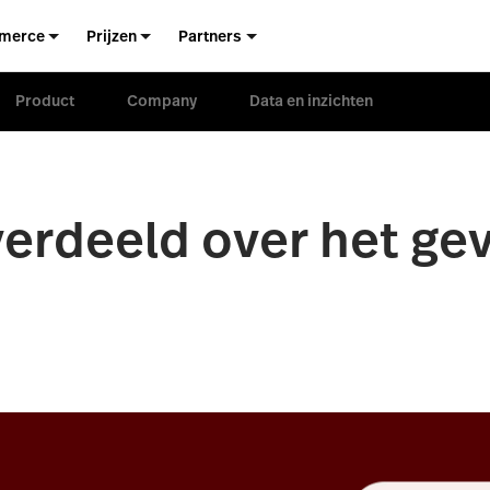
merce
Prijzen
Partners
Product
Company
Data en inzichten
verdeeld over het ge