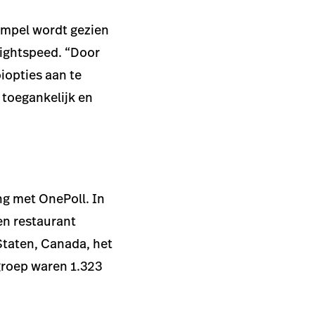
empel wordt gezien
 Lightspeed. “Door
iopties aan te
e toegankelijk en
ng met OnePoll. In
en restaurant
taten, Canada, het
 groep waren 1.323