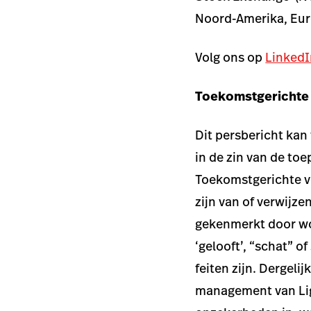
Noord-Amerika, Eur
Volg ons op
LinkedI
Toekomstgerichte 
Dit persbericht kan
in de zin van de to
Toekomstgerichte ve
zijn van of verwij
gekenmerkt door woo
‘gelooft’, “schat” o
feiten zijn. Dergeli
management van Lig