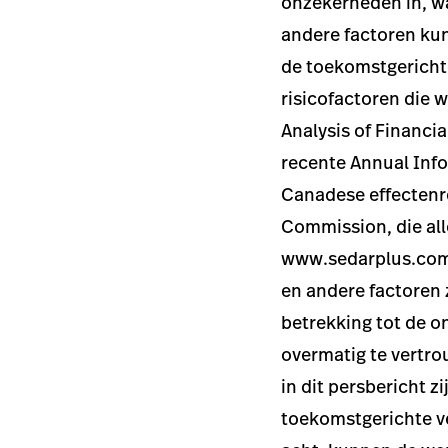
onzekerheden in, w
andere factoren kun
de toekomstgerichte
risicofactoren die
Analysis of Financi
recente Annual Info
Canadese effectenr
Commission, die al
www.sedarplus.com
en andere factoren 
betrekking tot de 
overmatig te vertr
in dit persbericht 
toekomstgerichte ve