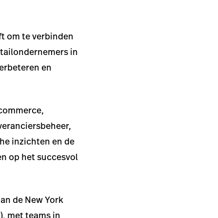
ft om te verbinden
etailondernemers in
verbeteren en
e-commerce,
veranciersbeheer,
che inzichten en de
en op het succesvol
aan de New York
, met teams in