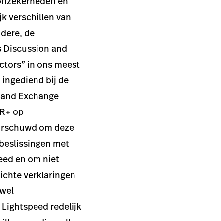
 onzekerheden en
jk verschillen van
ndere, de
s Discussion and
actors” in ons meest
 ingediend bij de
s and Exchange
AR+ op
arschuwd om deze
 beslissingen met
eed en om niet
ichte verklaringen
ewel
Lightspeed redelijk