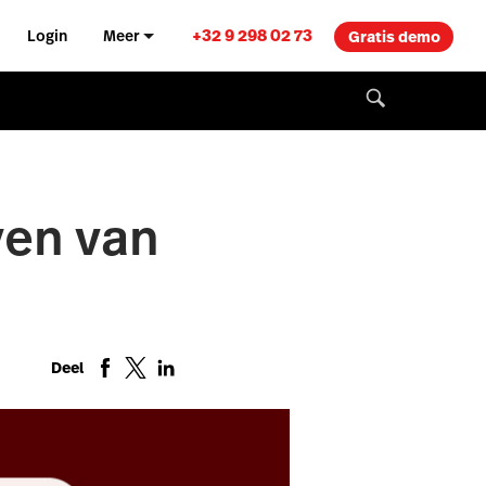
+32 9 298 02 73
Login
Meer
Gratis demo
ven van
Deel