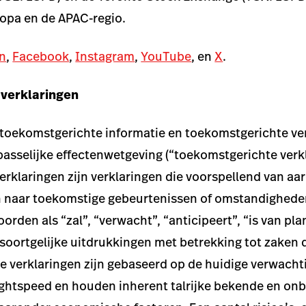
opa en de APAC-regio.
n
,
Facebook
,
Instagram
,
YouTube
, en
X
.
verklaringen
 toekomstgerichte informatie en toekomstgerichte ve
epasselijke effectenwetgeving (“toekomstgerichte verk
rklaringen zijn verklaringen die voorspellend van aard
zen naar toekomstige gebeurtenissen of omstandighed
rden als “zal”, “verwacht”, “anticipeert”, “is van pla
f soortgelijke uitdrukkingen met betrekking tot zaken 
jke verklaringen zijn gebaseerd op de huidige verwach
htspeed en houden inherent talrijke bekende en onb