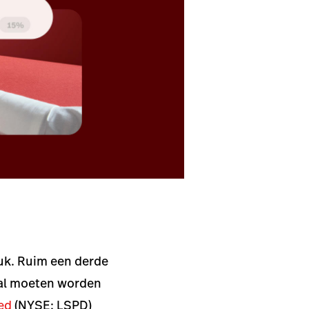
ruk. Ruim een derde
maal moeten worden
ed
(NYSE: LSPD)