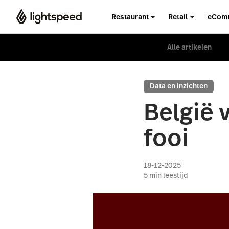
Restaurant
Retail
eCom
Alle artikelen
Data en inzichten
België 
fooi
18-12-2025
5
min leestijd