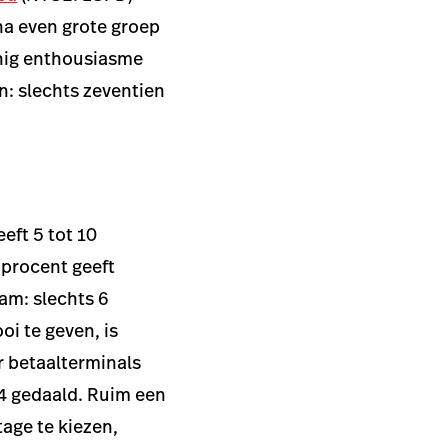
na even grote groep
inig enthousiasme
n: slechts zeventien
eft 5 tot 10
 procent geeft
am: slechts 6
oi te geven, is
r betaalterminals
24 gedaald. Ruim een
age te kiezen,