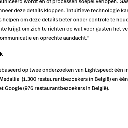
uniceerd wordt en of processen soepel verlopen. Gas
eer deze details kloppen. Intuïtieve technologie ka
helpen om deze details beter onder controle te hou
te krijgt om zich te richten op wat voor gasten het v
 communicatie en oprechte aandacht.”
ek
gebaseerd op twee onderzoeken van Lightspeed: één i
edallia (1.300 restaurantbezoekers in België) en éé
 Google (976 restaurantbezoekers in België).