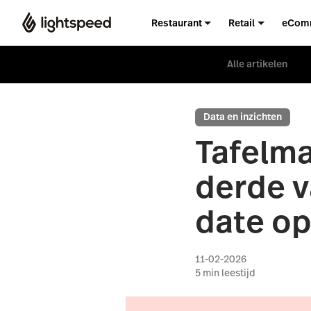
Restaurant
Retail
eCom
Alle artikelen
Data en inzichten
Tafelma
derde v
date op
11-02-2026
5
min leestijd