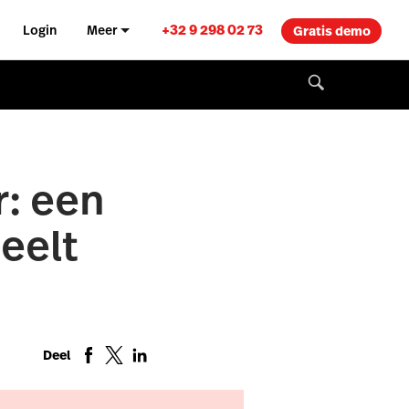
+32 9 298 02 73
Login
Meer
Gratis demo
r: een
eelt
Deel