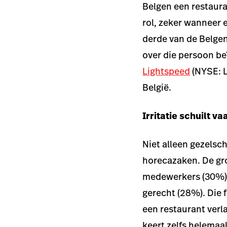
Belgen een restaura
rol, zeker wanneer e
derde van de Belgen
over die persoon be
Lightspeed
(NYSE: L
België.
Irritatie schuilt va
Niet alleen gezelsc
horecazaken. De gro
medewerkers (30%),
gerecht (28%). Die 
een restaurant verl
keert zelfs helemaa