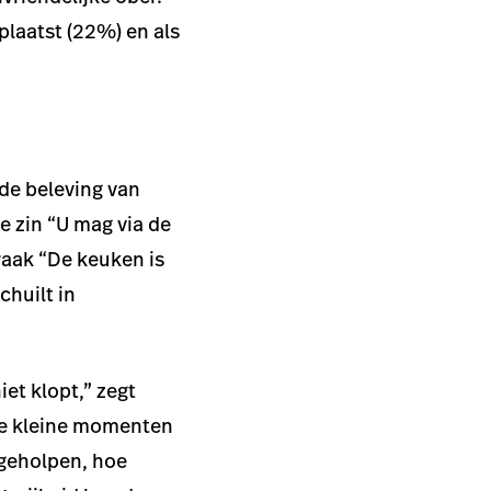
plaatst (22%) en als
 de beleving van
e zin “U mag via de
raak “De keuken is
chuilt in
et klopt,” zegt
“De kleine momenten
 geholpen, hoe