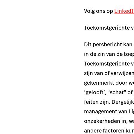
Volg ons op
LinkedI
Toekomstgerichte v
Dit persbericht kan
in de zin van de to
Toekomstgerichte ve
zijn van of verwij
gekenmerkt door woo
‘gelooft’, “schat” o
feiten zijn. Dergeli
management van Lig
onzekerheden in, w
andere factoren kun