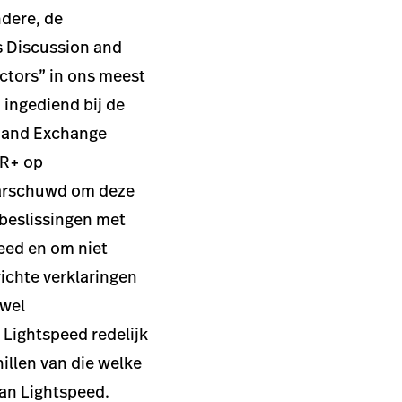
ndere, de
s Discussion and
actors” in ons meest
 ingediend bij de
s and Exchange
AR+ op
arschuwd om deze
 beslissingen met
eed en om niet
ichte verklaringen
ewel
Lightspeed redelijk
illen van die welke
an Lightspeed.