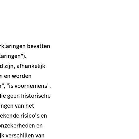
rklaringen bevatten
laringen”).
 zijn, afhankelijk
en en worden
n”, “is voornemens”,
die geen historische
tingen van het
ekende risico’s en
 onzekerheden en
jk verschillen van