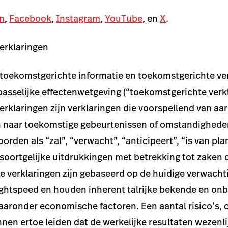
n
,
Facebook
,
Instagram
,
YouTube
, en
X
.
erklaringen
 toekomstgerichte informatie en toekomstgerichte ve
epasselijke effectenwetgeving (“toekomstgerichte verk
rklaringen zijn verklaringen die voorspellend van aard
zen naar toekomstige gebeurtenissen of omstandighed
rden als “zal”, “verwacht”, “anticipeert”, “is van pla
f soortgelijke uitdrukkingen met betrekking tot zaken 
jke verklaringen zijn gebaseerd op de huidige verwach
htspeed en houden inherent talrijke bekende en onb
aaronder economische factoren. Een aantal risico’s,
nen ertoe leiden dat de werkelijke resultaten wezenli