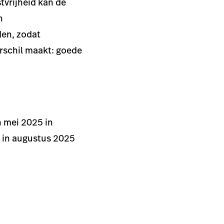
tvrijheid kan de
n
den, zodat
erschil maakt: goede
n mei 2025 in
n in augustus 2025