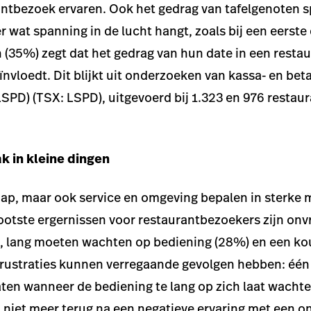
ntbezoek ervaren. Ook het gedrag van tafelgenoten sp
r wat spanning in de lucht hangt, zoals bij een eerste
 (35%) zegt dat het gedrag van hun date in een resta
ïnvloedt. Dit blijkt uit onderzoeken van kassa- en bet
SPD) (TSX: LSPD), uitgevoerd bij 1.323 en 976 restau
ak in kleine dingen
hap, maar ook service en omgeving bepalen in sterke m
otste ergernissen voor restaurantbezoekers zijn onvr
 lang moeten wachten op bediening (28%) en een ko
frustraties kunnen verregaande gevolgen hebben: één 
aten wanneer de bediening te lang op zich laat wacht
l niet meer terug na een negatieve ervaring met een on