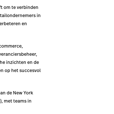
ft om te verbinden
etailondernemers in
verbeteren en
e-commerce,
veranciersbeheer,
che inzichten en de
en op het succesvol
aan de New York
, met teams in