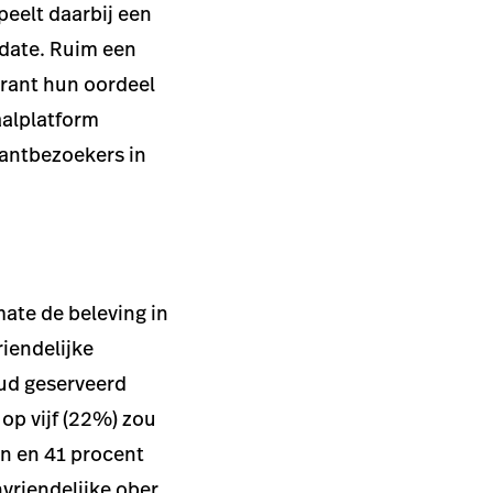
eelt daarbij een
 date. Ruim een
urant hun oordeel
aalplatform
rantbezoekers in
ate de beleving in
iendelijke
ud geserveerd
op vijf (22%) zou
en en 41 procent
vriendelijke ober.