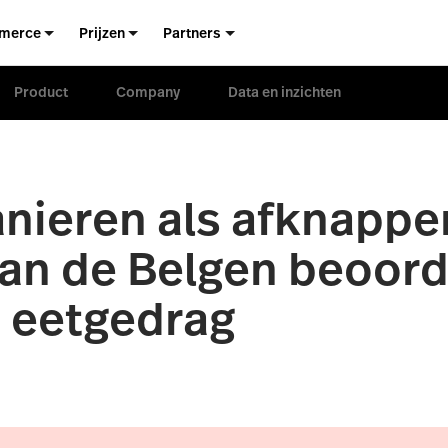
merce
Prijzen
Partners
Product
Company
Data en inzichten
nieren als afknappe
an de Belgen beoord
 eetgedrag