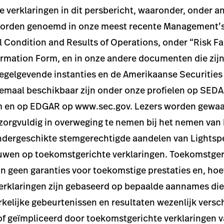
 verklaringen in dit persbericht, waaronder, onder a
 worden genoemd in onze meest recente Management’
al Condition and Results of Operations, onder “Risk F
rmation Form, en in onze andere documenten die zijn
egelgevende instanties en de Amerikaanse Securitie
lemaal beschikbaar zijn onder onze profielen op SED
 en op EDGAR op www.sec.gov. Lezers worden gewa
zorgvuldig in overweging te nemen bij het nemen van
ondergeschikte stemgerechtigde aandelen van Lightsp
ouwen op toekomstgerichte verklaringen. Toekomstger
zijn geen garanties voor toekomstige prestaties en, ho
rklaringen zijn gebaseerd op bepaalde aannames die 
kelijke gebeurtenissen en resultaten wezenlijk versch
of geïmpliceerd door toekomstgerichte verklaringen v