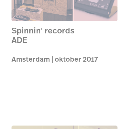
Spinnin' records
ADE
Amsterdam | oktober 2017
Tijdens ADE host Spinnin' al voor de tweede keer
hun pop-up store met de kassasystemen van
Lightspeed.