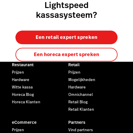
Lightspeed
met Lightspeed. De mooi gedesignde sportkleding
zorgde voor enorme rijen voor de store.
kassasysteem?
Een retail expert spreken
Een horeca expert spreken
Restaurant
Retail
Prijzen
Prijzen
Hardware
Mogelijkheden
Witte kassa
Hardware
Horeca Blog
Omnichannel
Horeca Klanten
Retail Blog
Retail Klanten
eCommerce
Partners
Prijzen
Vind partners