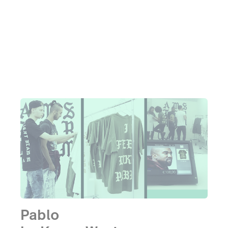
Tijdens de National Glamour Day opende Glamour
haar eerste Pop-Up Concept Store met kleding en
lifestyle artikelen van jonge zelfstandige
ontwerpers.
Pablo