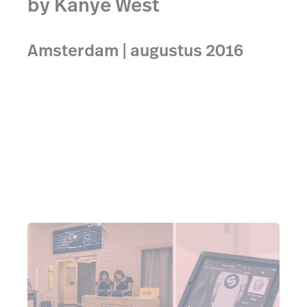
by Kanye West
Amsterdam | augustus 2016
Binnen 48 uur een pop-up winkel openen met een
goed werkend kassasysteem - kan dat? Dat kan. De
3 daagse pop-up op de Rozengracht was een groot
succes.