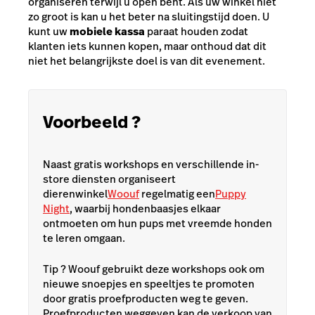
organiseren terwijl u open bent. Als uw winkel niet
zo groot is kan u het beter na sluitingstijd doen. U
kunt uw
mobiele kassa
paraat houden zodat
klanten iets kunnen kopen, maar onthoud dat dit
niet het belangrijkste doel is van dit evenement.
Voorbeeld ?
Naast gratis workshops en verschillende in-
store diensten organiseert
dierenwinkel
Woouf
regelmatig een
Puppy
Night
, waarbij hondenbaasjes elkaar
ontmoeten om hun pups met vreemde honden
te leren omgaan.
Tip ? Woouf gebruikt deze workshops ook om
nieuwe snoepjes en speeltjes te promoten
door gratis proefproducten weg te geven.
Proefproducten weggeven kan de verkoop van