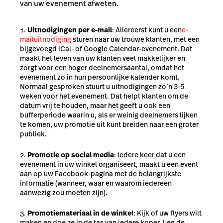
van uw evenement afweten.
Uitnodigingen per e-mail
: Allereerst kunt u een
e-
mailuitnodiging
sturen naar uw trouwe klanten, met een
bijgevoegd iCal- of Google Calendar-evenement. Dat
maakt het leven van uw klanten veel makkelijker en
zorgt voor een hoger deelnemersaantal, omdat het
evenement zo in hun persoonlijke kalender komt.
Normaal gesproken stuurt u uitnodigingen zo’n 3-5
weken voor het evenement. Dat helpt klanten om de
datum vrij te houden, maar het geeft u ook een
bufferperiode waarin u, als er weinig deelnemers lijken
te komen, uw promotie uit kunt breiden naar een groter
publiek.
Promotie op social media
: iedere keer dat u een
evenement in uw winkel organiseert, maakt u een event
aan op uw Facebook-pagina met de belangrijkste
informatie (wanneer, waar en waarom iedereen
aanwezig zou moeten zijn).
Promotiemateriaal in de winkel
: Kijk of uw flyers wilt
maken en doe ze in de tas van iedere koper. Leg de