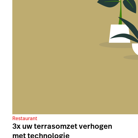
Restaurant
3x uw terrasomzet verhogen
met technologie