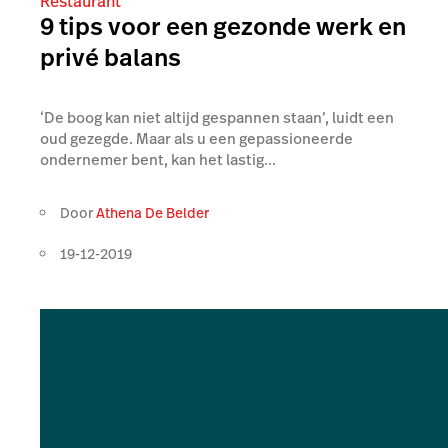
Restaurant
9 tips voor een gezonde werk en
privé balans
‘De boog kan niet altijd gespannen staan’, luidt een
oud gezegde. Maar als u een gepassioneerde
ondernemer bent, kan het lastig...
Door
Athena De Belder
19-12-2019