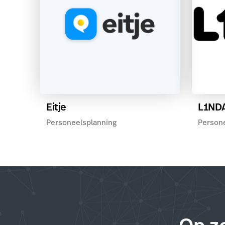
Eitje
L1ND
Personeelsplanning
Person