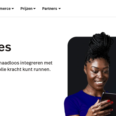
merce
Prijzen
Partners
es
 naadloos integreren met
olle kracht kunt runnen.