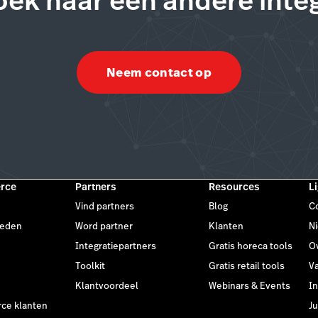
oek naar een andere integ
Neem contact op
rce
Partners
Resources
L
Vind partners
Blog
C
heden
Word partner
Klanten
N
Integratiepartners
Gratis horeca tools
O
Toolkit
Gratis retail tools
V
Klantvoordeel
Webinars & Events
I
e klanten
Ju