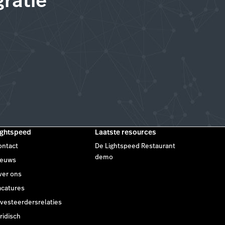
ratie
ightspeed
Laatste resources
ontact
De Lightspeed Restaurant
demo
ieuws
ver ons
acatures
nvesteerdersrelaties
ridisch