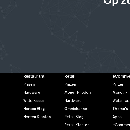
Op z
Restaurant
Retail
eComme
Prijzen
Prijzen
Prijzen
Hardware
Mogelijkheden
Mogelijk
Witte kassa
Hardware
Webshop
Horeca Blog
Omnichannel
Thema's
Horeca Klanten
Retail Blog
Apps
Retail Klanten
eCommerc