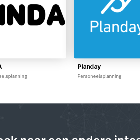
A
Planday
eelsplanning
Personeelsplanning