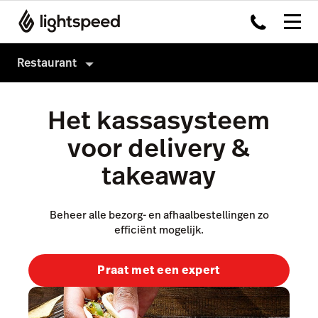
Restaurant
Producten
Het kassasysteem
Hardware
Kassasysteem
voor delivery &
Integraties
Payments
takeaway
Multi-locatie
Kitchen Dislpay System
Prijzen
Tableside
Beheer alle bezorg- en afhaalbestellingen zo
efficiënt mogelijk.
Klanten
Capital
Advanced Insights
Praat met een expert
Inventory
Order Anywhere