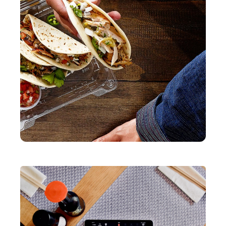
Pulse app
Reservations
Tasks
Tempo
GKS 2.0
Benchmarks & Trends