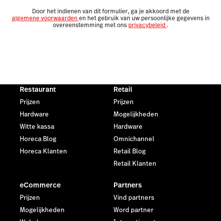
Door het indienen van dit formulier, ga je akkoord met de
algemene voorwaarden
en het gebruik van uw persoonlijke gegevens in
overeenstemming met ons
privacybeleid
.
Restaurant
Retail
Prijzen
Prijzen
Hardware
Mogelijkheden
Witte kassa
Hardware
Horeca Blog
Omnichannel
Horeca Klanten
Retail Blog
Retail Klanten
eCommerce
Partners
Prijzen
Vind partners
Mogelijkheden
Word partner