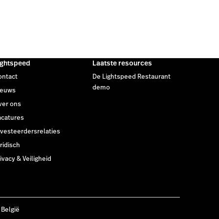
ightspeed
Laatste resources
ontact
De Lightspeed Restaurant
demo
ieuws
ver ons
acatures
nvesteerdersrelaties
ridisch
ivacy & Veiligheid
 België