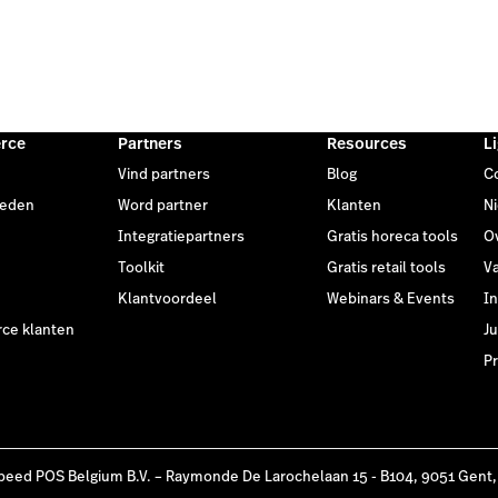
rce
Partners
Resources
L
Vind partners
Blog
C
heden
Word partner
Klanten
N
Integratiepartners
Gratis horeca tools
O
Toolkit
Gratis retail tools
V
Klantvoordeel
Webinars & Events
I
e klanten
Ju
Pr
peed POS Belgium B.V. – Raymonde De Larochelaan 15 - B104, 9051 Gent,