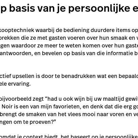
op basis van je persoonlijke 
rkooptechniek waarbij de bediening duurdere items o
sprekken die ze met gasten voeren over hun smaak en
ragen waardoor ze meer te weten komen over hun gaste
antwoorden, en bevelen op basis van die informatie 
ctief upsellen is door te benadrukken wat een bepaald
le ervaring.
 bijvoorbeeld zegt “had u ook wijn bij uw maaltijd gewi
 Noir is een van mijn favorieten, en denk dat die erg 
 brengt de smaken van het vlees mooi naar voren en ver
rengen om te proeven?”
mdat je context biedt, het baseert op je persoonlijke 