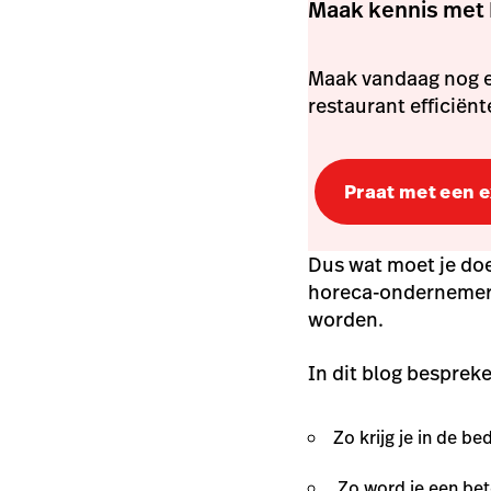
Maak kennis met 
Maak vandaag nog e
restaurant efficiën
Praat met een 
Dus wat moet je doe
horeca-ondernemers
worden.
In dit blog besprek
Zo krijg je in de b
Zo word je een be