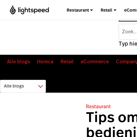
Restaurant
Retail
eCom
Typ hie
Alle blogs
Horeca
Retail
eCommerce
Compan
Restaurant
Tips om
bedien