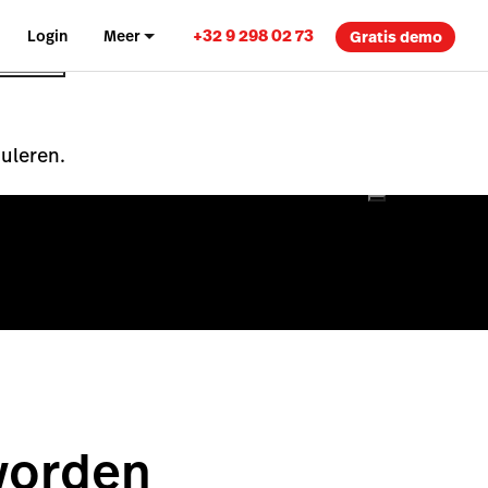
+32 9 298 02 73
Login
Meer
Gratis demo
nuleren.
worden