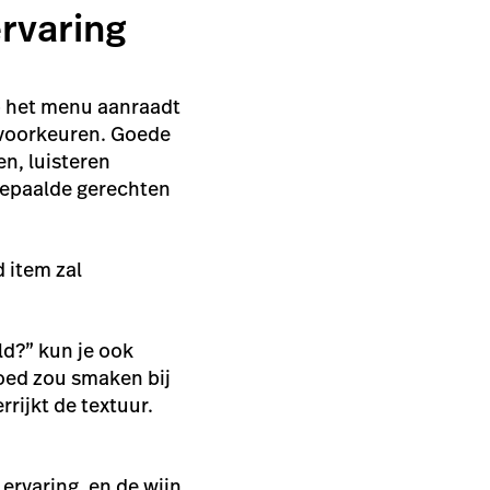
ervaring
p het menu aanraadt
 voorkeuren. Goede
n, luisteren
bepaalde gerechten
 item zal
ld?” kun je ook
goed zou smaken bij
rijkt de textuur.
ervaring, en de wijn