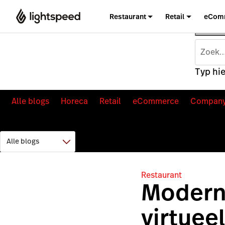
Restaurant
Retail
eCom
Typ hie
Alle blogs
Horeca
Retail
eCommerce
Compan
Restaurant
Moderne
virtuee