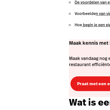
De voordelen van ee
Voorbeelde
n van v
Hoe
begin je een ei
Maak kennis met 
Maak vandaag nog e
restaurant efficiën
Praat met een 
Wat is ee