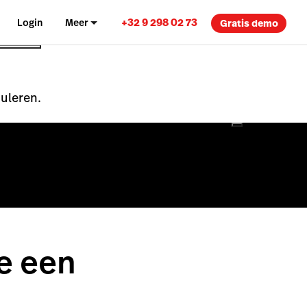
+32 9 298 02 73
Login
Meer
Gratis demo
nuleren.
e een