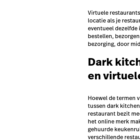
Virtuele restaurants
locatie als je resta
eventueel dezelfde 
bestellen, bezorgen
bezorging, door mid
Dark kitc
en virtuel
Hoewel de termen va
tussen dark kitchens
restaurant bezit me
het online merk mak
gehuurde keukenrui
verschillende resta