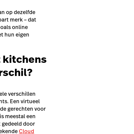
kan op dezelfde
part merk – dat
zoals online
et hun eigen
t kitchens
rschil?
ele verschillen
nts. Een virtueel
 de gerechten voor
is meestal een
t gedeeld door
 bekende
Cloud