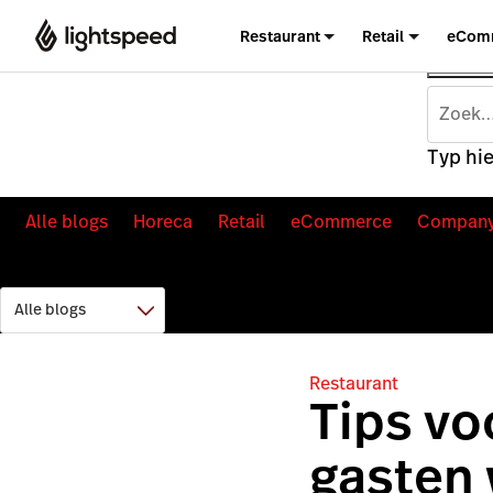
Restaurant
Retail
eCom
Typ hie
Alle blogs
Horeca
Retail
eCommerce
Compan
Restaurant
Tips vo
gasten 