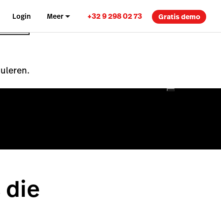
+32 9 298 02 73
Login
Meer
Gratis demo
nuleren.
 die