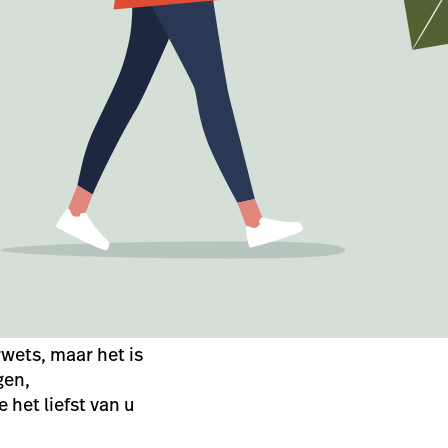
rwets, maar het is
gen,
het liefst van u