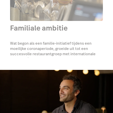
Familiale ambitie
Wat begon als een familie-initiatief tijdens een
moeilijke coronaperiode, groeide uit tot een
succesvolle restaurantgroep met internationale
ambities. “Onze drijfveer is om Kurkumama te laten
uitgroeien tot een kwaliteitslabel, bekend om het
bouwen van bruggen tussen culturen,” besluit
Feysal.