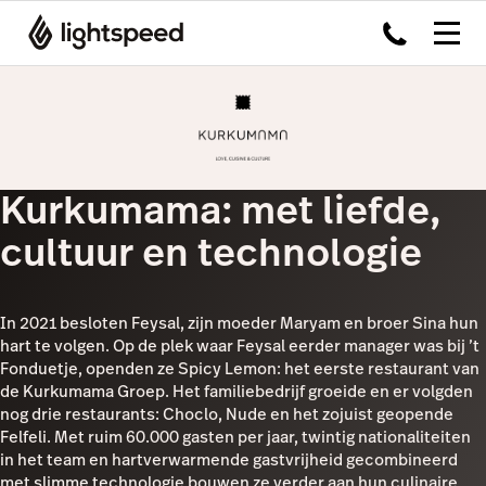
Kurkumama: met liefde,
cultuur en technologie
In 2021 besloten Feysal, zijn moeder Maryam en broer Sina hun
hart te volgen. Op de plek waar Feysal eerder manager was bij ’t
Fonduetje, openden ze Spicy Lemon: het eerste restaurant van
de Kurkumama Groep. Het familiebedrijf groeide en er volgden
nog drie restaurants: Choclo, Nude en het zojuist geopende
Felfeli. Met ruim 60.000 gasten per jaar, twintig nationaliteiten
in het team en hartverwarmende gastvrijheid gecombineerd
met slimme technologie bouwen ze verder aan hun culinaire