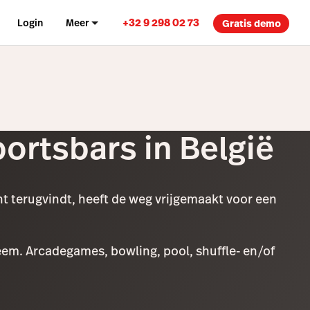
+32 9 298 02 73
Login
Meer
Gratis demo
ortsbars in België
nt terugvindt, heeft de weg vrijgemaakt voor een
eem. Arcadegames, bowling, pool, shuffle- en/of