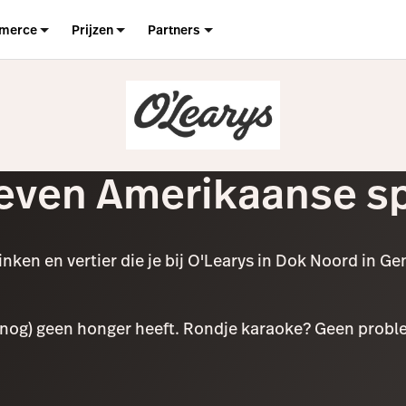
merce
Prijzen
Partners
even Amerikaanse sp
nken en vertier die je bij O'Learys in Dok Noord in Ge
 (nog) geen honger heeft. Rondje karaoke? Geen probl