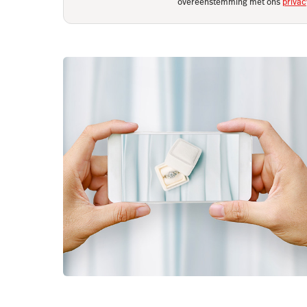
overeenstemming met ons
privac