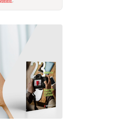
ybeleid
.