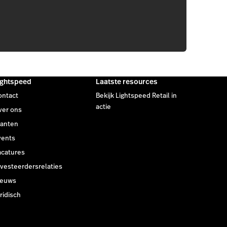
ightspeed
Laatste resources
ontact
Bekijk Lightspeed Retail in
actie
ver ons
lanten
vents
acatures
vesteerdersrelaties
ieuws
ridisch