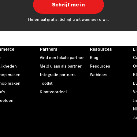
Schrijf me in
Helemaal gratis. Schrijf u uit wanneer u wil.
mmerce
Partners
Resources
L
n
Vind een lokale partner
Blog
C
ijkheden
Meld u aan als partner
Resources
O
hop maken
Integratie partners
Webinars
K
hop maken
Toolkit
E
a's
Klantvoordeel
V
beelden
In
N
Ju