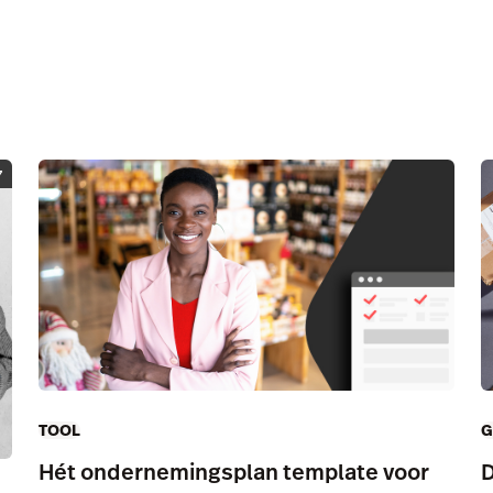
7
TOOL
G
Hét ondernemingsplan template voor
D