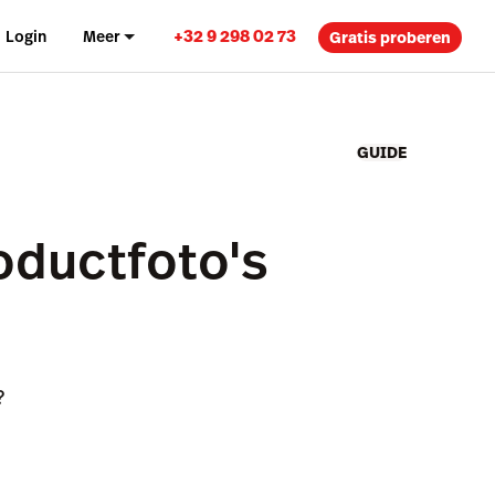
+32 9 298 02 73
Login
Meer
Gratis proberen
GUIDE
oductfoto's
?