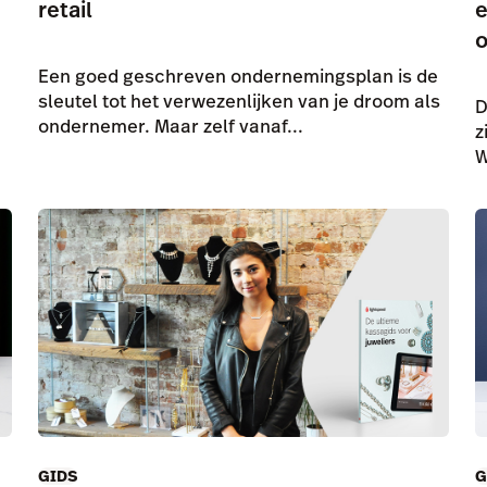
retail
e
Een goed geschreven ondernemingsplan is de
sleutel tot het verwezenlijken van je droom als
D
ondernemer. Maar zelf vanaf...
z
W
GIDS
G