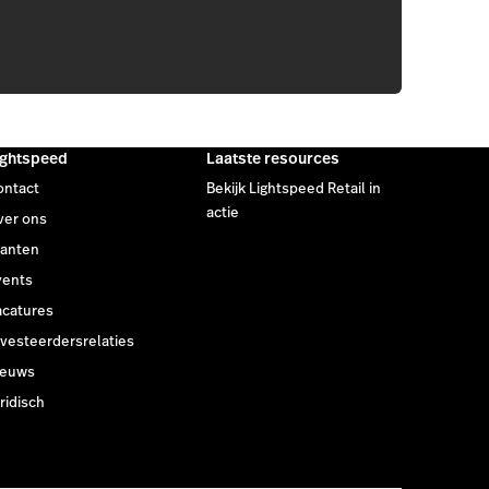
ightspeed
Laatste resources
ontact
Bekijk Lightspeed Retail in
actie
ver ons
lanten
vents
acatures
vesteerdersrelaties
ieuws
ridisch