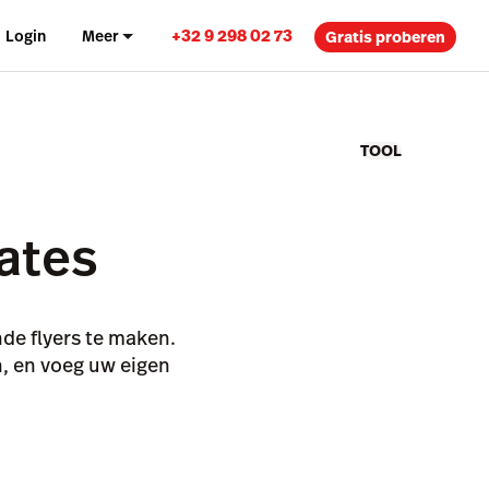
+32 9 298 02 73
Login
Meer
Gratis proberen
TOOL
lates
de flyers te maken.
n, en voeg uw eigen