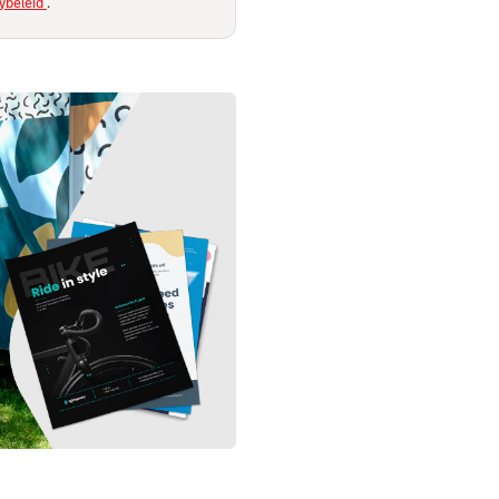
ybeleid
.