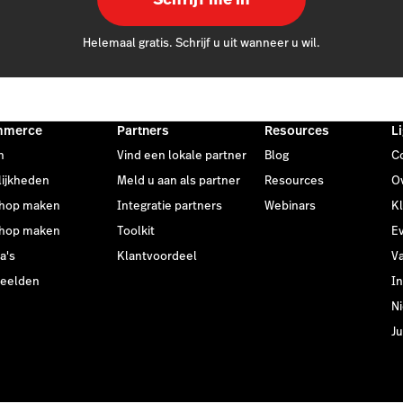
Helemaal gratis. Schrijf u uit wanneer u wil.
mmerce
Partners
Resources
L
n
Vind een lokale partner
Blog
C
ijkheden
Meld u aan als partner
Resources
O
hop maken
Integratie partners
Webinars
K
hop maken
Toolkit
E
a's
Klantvoordeel
V
beelden
In
N
Ju