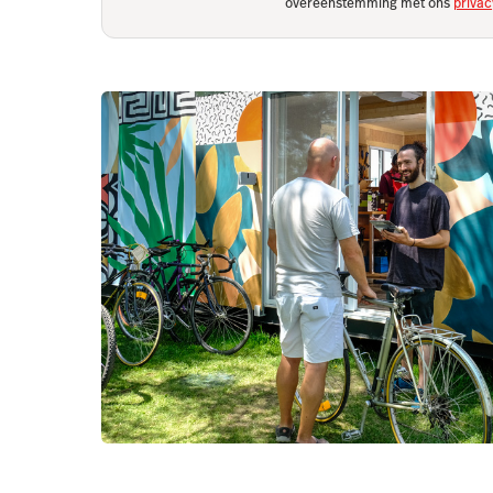
overeenstemming met ons
privac