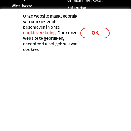
Omnichannel Retail
Witte kassa
Enterprise
Restaurant Blog
Retail Blog
Onze website maakt gebruik
van cookies zoals
beschreven in onze
eCommerce
Partners
OK
cookieverklaring
. Door onze
Prijzen
Vind een lokale partner
website te gebruiken,
Mogelijkheden
Meld u aan als partner
accepteert u het gebruik van
cookies.
Webshop maken
Integratie partners
Webshop maken
Toolkit
Thema's
Klantvoordeel
Voorbeelden
Apps
Resources
Lightspeed
Blog
Contact
Resources
Over ons
Webinars
Klanten
Events
Vacatures