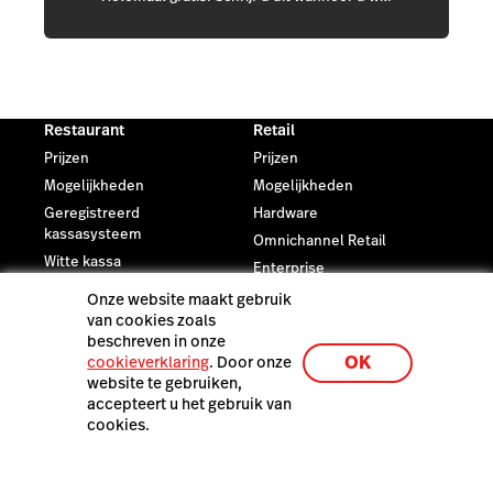
Restaurant
Retail
Prijzen
Prijzen
Mogelijkheden
Mogelijkheden
Geregistreerd
Hardware
kassasysteem
Omnichannel Retail
Witte kassa
Enterprise
Restaurant Blog
Retail Blog
Onze website maakt gebruik
van cookies zoals
beschreven in onze
eCommerce
Partners
OK
cookieverklaring
. Door onze
Prijzen
Vind een lokale partner
website te gebruiken,
Mogelijkheden
Meld u aan als partner
accepteert u het gebruik van
cookies.
Webshop maken
Integratie partners
Webshop maken
Toolkit
Thema's
Klantvoordeel