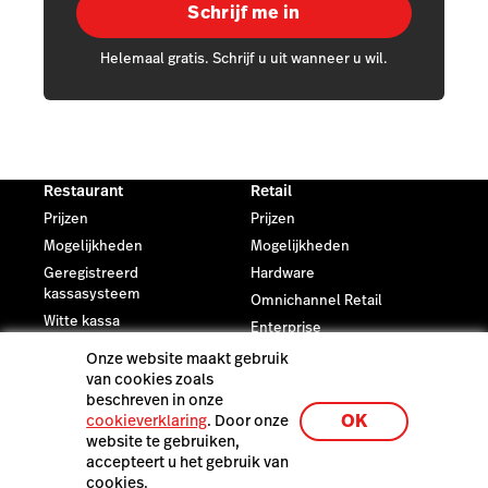
Schrijf me in
Helemaal gratis. Schrijf u uit wanneer u wil.
Restaurant
Retail
Prijzen
Prijzen
Mogelijkheden
Mogelijkheden
Geregistreerd
Hardware
kassasysteem
Omnichannel Retail
Witte kassa
Enterprise
Restaurant Blog
Retail Blog
Onze website maakt gebruik
van cookies zoals
beschreven in onze
eCommerce
Partners
OK
cookieverklaring
. Door onze
Prijzen
Vind een lokale partner
website te gebruiken,
Mogelijkheden
Meld u aan als partner
accepteert u het gebruik van
cookies.
Webshop maken
Integratie partners