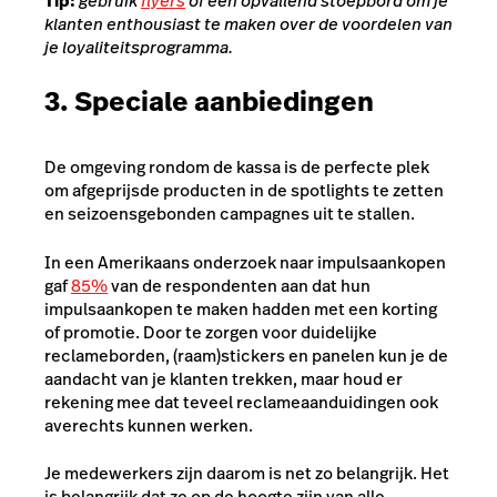
Tip:
gebruik
flyers
of een opvallend stoepbord om je
klanten enthousiast te maken over de voordelen van
je loyaliteitsprogramma.
3. Speciale aanbiedingen
De omgeving rondom de kassa is de perfecte plek
om afgeprijsde producten in de spotlights te zetten
en seizoensgebonden campagnes uit te stallen.
In een Amerikaans onderzoek naar impulsaankopen
gaf
85%
van de respondenten aan dat hun
impulsaankopen te maken hadden met een korting
of promotie. Door te zorgen voor duidelijke
reclameborden, (raam)stickers en panelen kun je de
aandacht van je klanten trekken, maar houd er
rekening mee dat teveel reclameaanduidingen ook
averechts kunnen werken.
Je medewerkers zijn daarom is net zo belangrijk. Het
is belangrijk dat ze op de hoogte zijn van alle