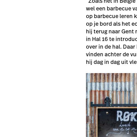
“Zoals het in België
wel een barbecue van
op barbecue leren k
op je bord als het e
hij terug naar Gent
in Hal 16 te introdu
over in de hal. Daar
vinden achter de v
hij dag in dag uit v