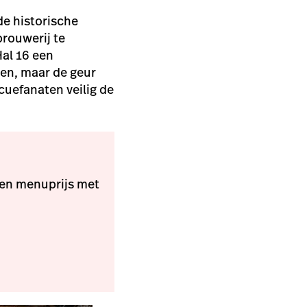
de historische
brouwerij te
al 16
een
ren, maar de geur
cuefanaten veilig de
len menuprijs met