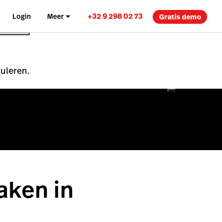
+32 9 298 02 73
Login
Meer
Gratis demo
nuleren.
aken in