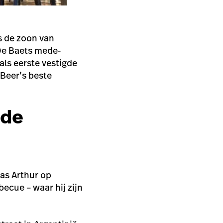
s de zoon van
 De Baets mede-
als eerste vestigde
eBeer’s beste
 de
was Arthur op
ecue – waar hij zijn