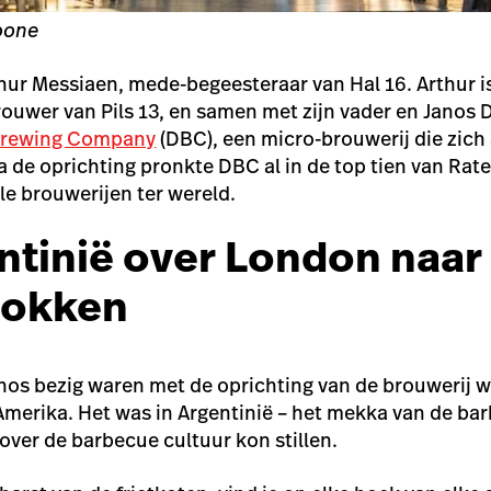
Boone
hur Messiaen, mede-begeesteraar van Hal 16. Arthur i
brouwer van
Pils 13
, en samen met zijn vader en Janos
Brewing Company
(DBC), een micro-brouwerij die zich 
na de oprichting pronkte DBC al in de top tien van Rat
e brouwerijen ter wereld.
ntinië over London naar
dokken
Janos bezig waren met de oprichting van de brouwerij 
Amerika. Het was in Argentinië – het mekka van de barb
over de barbecue cultuur kon stillen.