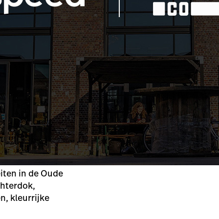
iten in de Oude
chterdok,
, kleurrijke
.