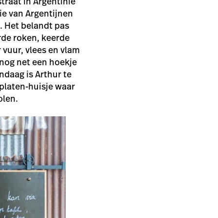
straat in Argentinië
sie van Argentijnen
. Het belandt pas
erde roken, keerde
 vuur, vlees en vlam
s nog net een hoekje
ndaag is Arthur te
fplaten-huisje waar
olen.