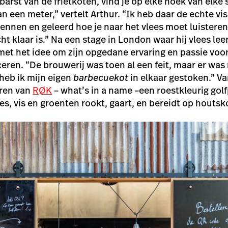
 barst van de frietkoten, vind je op elke hoek van elke 
 een meter,” vertelt Arthur. “Ik heb daar de echte vi
ennen en geleerd hoe je naar het vlees moet luisteren
cht klaar is.” Na een stage in London waar hij vlees le
 met het idee om zijn opgedane ervaring en passie voor
ceren. “De brouwerij was toen al een feit, maar er wa
 heb ik mijn eigen
barbecuekot
in elkaar gestoken.” Va
uren van
RØK
– what’s in a name –
een roestkleurig gol
lees, vis en groenten rookt, gaart, en bereidt op houtsk