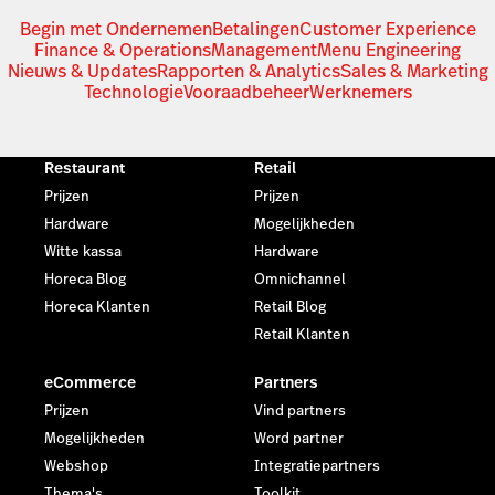
Begin met Ondernemen
Betalingen
Customer Experience
Finance & Operations
Management
Menu Engineering
Nieuws & Updates
Rapporten & Analytics
Sales & Marketing
Technologie
Vooraadbeheer
Werknemers
Restaurant
Retail
Prijzen
Prijzen
Hardware
Mogelijkheden
Witte kassa
Hardware
Horeca Blog
Omnichannel
Horeca Klanten
Retail Blog
Retail Klanten
eCommerce
Partners
Prijzen
Vind partners
Mogelijkheden
Word partner
Webshop
Integratiepartners
Thema's
Toolkit