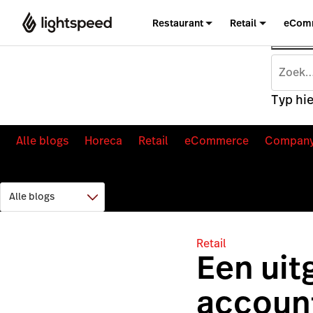
Restaurant
Retail
eCom
Typ hie
Alle blogs
Horeca
Retail
eCommerce
Compan
Retail
Een uit
accoun