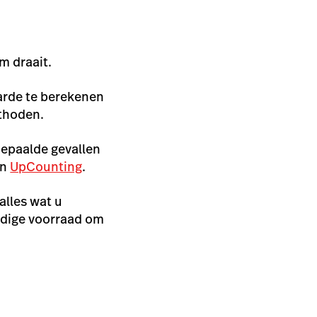
m draait.
arde te berekenen
thoden.
 bepaalde gevallen
an
UpCounting
.
alles wat u
ledige voorraad om