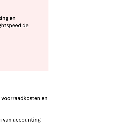
sing en
ightspeed de
e voorraadkosten en
m van accounting