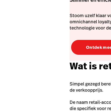
Stoom uzelf klaar v
omnichannel loyalt
technologie voor d
Ontdek me
Wat is r
Simpel gezegd bere
de verkoopprijs.
De naam retail-acc
die specifiek voor r