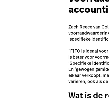
account
Zach Reece van Col
voorraadwaarderingsme
‘specifieke identif
“FIFO is ideaal voo
is beter voor voorra
‘Specifieke identif
En ‘gewogen gemidde
elkaar verkoopt, ma
variëren, ook als de p
Wat is de