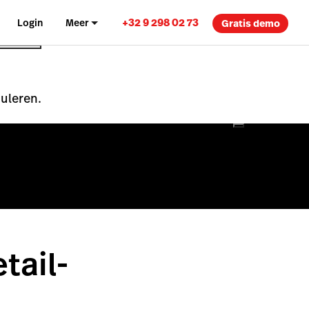
+32 9 298 02 73
Login
Meer
Gratis demo
nuleren.
tail-